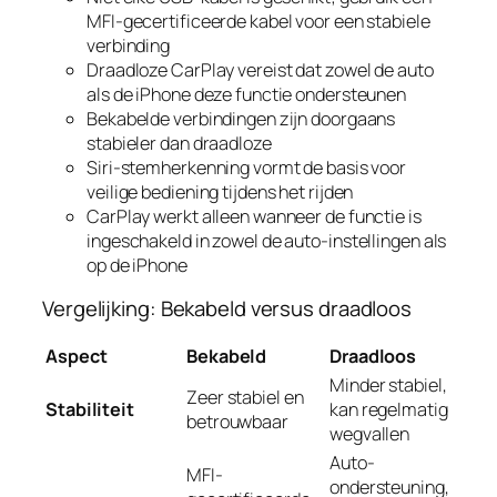
MFI-gecertificeerde kabel voor een stabiele
verbinding
Draadloze CarPlay vereist dat zowel de auto
als de iPhone deze functie ondersteunen
Bekabelde verbindingen zijn doorgaans
stabieler dan draadloze
Siri-stemherkenning vormt de basis voor
veilige bediening tijdens het rijden
CarPlay werkt alleen wanneer de functie is
ingeschakeld in zowel de auto-instellingen als
op de iPhone
Vergelijking: Bekabeld versus draadloos
Aspect
Bekabeld
Draadloos
Minder stabiel,
Zeer stabiel en
Stabiliteit
kan regelmatig
betrouwbaar
wegvallen
Auto-
MFI-
ondersteuning,