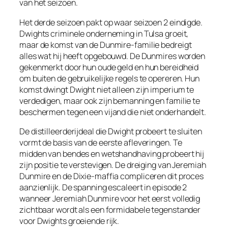
van het seizoen.
Het derde seizoen pakt op waar seizoen 2 eindigde.
Dwights criminele onderneming in Tulsa groeit,
maar de komst van de Dunmire-familie bedreigt
alles wat hij heeft opgebouwd. De Dunmires worden
gekenmerkt door hun oude geld en hun bereidheid
om buiten de gebruikelijke regels te opereren. Hun
komst dwingt Dwight niet alleen zijn imperium te
verdedigen, maar ook zijn bemanning en familie te
beschermen tegen een vijand die niet onderhandelt.
De distilleerderijdeal die Dwight probeert te sluiten
vormt de basis van de eerste afleveringen. Te
midden van bendes en wetshandhaving probeert hij
zijn positie te verstevigen. De dreiging van Jeremiah
Dunmire en de Dixie-maffia compliceren dit proces
aanzienlijk. De spanning escaleert in episode 2
wanneer Jeremiah Dunmire voor het eerst volledig
zichtbaar wordt als een formidabele tegenstander
voor Dwights groeiende rijk.