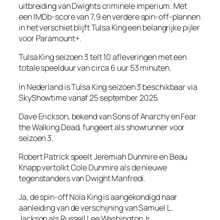
uitbreiding van Dwights criminele imperium. Met
een IMDb-score van 7,9 en verdere spin-off-plannen
in het verschiet blijft Tulsa King een belangrijke pijler
voor Paramount+.
Tulsa King seizoen 3 telt 10 afleveringen met een
totale speelduur van circa 6 uur 53 minuten.
In Nederland is Tulsa King seizoen 3 beschikbaar via
SkyShowtime vanaf 25 september 2025.
Dave Erickson, bekend van Sons of Anarchy en Fear
the Walking Dead, fungeert als showrunner voor
seizoen 3.
Robert Patrick speelt Jeremiah Dunmire en Beau
Knapp vertolkt Cole Dunmire als de nieuwe
tegenstanders van Dwight Manfredi.
Ja, de spin-off Nola King is aangekondigd naar
aanleiding van de verschijning van Samuel L.
Jackson als Russell Lee Washington Jr.