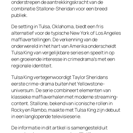
onderstrepen de aantrekkingskracht van de
combinatie Stallone-Sheridan voor een breed
publiek.
De setting in Tulsa, Oklahoma, biedt een fris
alternatief voor de typische New York of Los Angeles
maffiavertellingen. De verkenning van de
onderwereld in het hart van Amerika onderscheidt
Tulsa King van vergelijkbare series en speelt in op
een groeiende interesse in crimedrama’s met een
regionale identiteit.
Tulsa King vertegenwoordigt Taylor Sheridans
eerste crime-drama buiten het Yellowstone-
universum. De serie combineert elementen van
klassieke maffiaverhalen met moderne streaming-
content. Stallone, bekend van iconische rollen in
Rocky en Rambo, maakte met Tulsa King zijn debuut
in een langlopende televisieserie.
De informatie in dit artikel is samengesteld uit