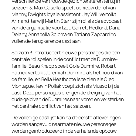
Verschillende vertrouwde gezichten keren terug in
seizoen 3. Max Casella speelt opnieuw de rol van
Manny, Dwights loyale assistent. Jay Will vertolkt
Armand, terwijl Martin Starr zijn rol als de advocaat
van de organisatie voortzet. Garrett Hedlund, Dana
Delany, Annabella Sciorra en Tatiana Zappardino
vullen de terugkerende cast aan.
Seizoen 3 introduceert nieuwe personages die een
centrale rol spelen in de conflict met de Dunmire-
familie. Beau Knapp speelt Cole Dunmire, Robert
Patrick vertolkt Jeremiah Dunmire als het hoofd van
de familie, en Bella Heathcote is te zien als Cleo
Montague. Kevin Pollak voegt zich als Musso bij de
cast. Deze personages brengen de dreiging van het
oude geld van de Dunmires naar voren en versterken
het centrale conflict van het seizoen.
De volledige castlijst kan na de eerste afleveringen
worden aangevuld naarmate nieuwe personages
worden geïntroduceerd in de verhalende opbouw