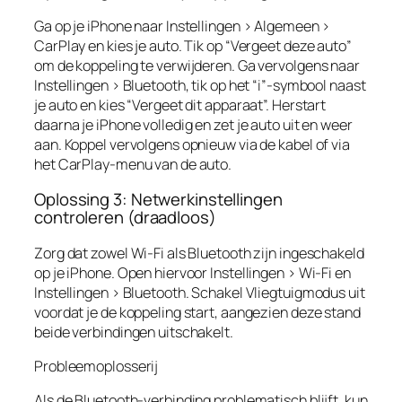
Ga op je iPhone naar Instellingen > Algemeen >
CarPlay en kies je auto. Tik op “Vergeet deze auto”
om de koppeling te verwijderen. Ga vervolgens naar
Instellingen > Bluetooth, tik op het “i”-symbool naast
je auto en kies “Vergeet dit apparaat”. Herstart
daarna je iPhone volledig en zet je auto uit en weer
aan. Koppel vervolgens opnieuw via de kabel of via
het CarPlay-menu van de auto.
Oplossing 3: Netwerkinstellingen
controleren (draadloos)
Zorg dat zowel Wi-Fi als Bluetooth zijn ingeschakeld
op je iPhone. Open hiervoor Instellingen > Wi-Fi en
Instellingen > Bluetooth. Schakel Vliegtuigmodus uit
voordat je de koppeling start, aangezien deze stand
beide verbindingen uitschakelt.
Probleemoplosserij
Als de Bluetooth-verbinding problematisch blijft, kun