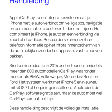
Handleiding
Apple CarPlay is een integratiesysteem dat je
iPhone met je auto verbindt om veilig apps, navigatie
en communicatie te bedienen tijdens het rijden. Het
combineert je iPhone, je auto en een verbinding via
kabel of draadloos. Bestuurders kunnen zo hun
telefooninformatie op het infotainmentscherm van
de auto bekijken zonder het apparaat vast te hoeven
pakken.
Sinds de introductie in 2014 ondersteunen inmiddels
meer dan 800 automodellen CarPlay, waaronder
merken als BMW, Volkswagen, Mercedes-Benz en
Ford. Het systeem werkt met iPhone 5 en nieuwer,
mits iOS 7.1 of hoger is geïnstalleerd. Apple biedt de
CarPlay-software gratis aan, maar de auto moet wel
CarPlay-compatibel zijn.
Deze handleiding beschrijft de volledige installatie,