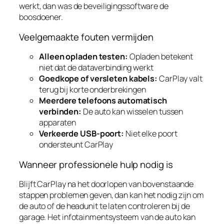
werkt, dan was de beveiligingssoftware de
boosdoener.
Veelgemaakte fouten vermijden
Alleen opladen testen:
Opladen betekent
niet dat de dataverbinding werkt
Goedkope of versleten kabels:
CarPlay valt
terug bij korte onderbrekingen
Meerdere telefoons automatisch
verbinden:
De auto kan wisselen tussen
apparaten
Verkeerde USB-poort:
Niet elke poort
ondersteunt CarPlay
Wanneer professionele hulp nodig is
Blijft CarPlay na het doorlopen van bovenstaande
stappen problemen geven, dan kan het nodig zijn om
de auto of de headunit te laten controleren bij de
garage. Het infotainmentsysteem van de auto kan