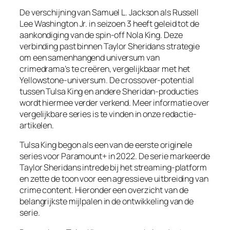
De verschijning van Samuel L. Jackson als Russell
Lee Washington Jr. in seizoen 3 heeft geleid tot de
aankondiging van de spin-off Nola King. Deze
verbinding past binnen Taylor Sheridans strategie
om een samenhangend universum van
crimedrama’s te creëren, vergelijkbaar met het
Yellowstone-universum. De crossover-potential
tussen Tulsa King en andere Sheridan-producties
wordt hiermee verder verkend. Meer informatie over
vergelijkbare series is te vinden in onze redactie-
artikelen.
Tulsa King begon als een van de eerste originele
series voor Paramount+ in 2022. De serie markeerde
Taylor Sheridans intrede bij het streaming-platform
en zette de toon voor een agressieve uitbreiding van
crime content. Hieronder een overzicht van de
belangrijkste mijlpalen in de ontwikkeling van de
serie.