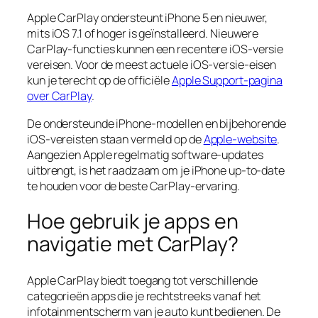
Apple CarPlay ondersteunt iPhone 5 en nieuwer,
mits iOS 7.1 of hoger is geïnstalleerd. Nieuwere
CarPlay-functies kunnen een recentere iOS-versie
vereisen. Voor de meest actuele iOS-versie-eisen
kun je terecht op de officiële
Apple Support-pagina
over CarPlay
.
De ondersteunde iPhone-modellen en bijbehorende
iOS-vereisten staan vermeld op de
Apple-website
.
Aangezien Apple regelmatig software-updates
uitbrengt, is het raadzaam om je iPhone up-to-date
te houden voor de beste CarPlay-ervaring.
Hoe gebruik je apps en
navigatie met CarPlay?
Apple CarPlay biedt toegang tot verschillende
categorieën apps die je rechtstreeks vanaf het
infotainmentscherm van je auto kunt bedienen. De