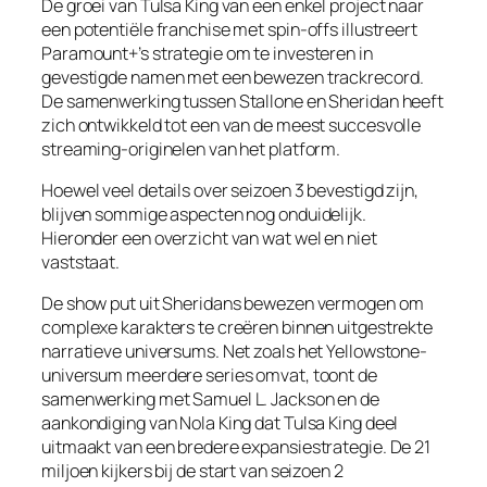
De groei van Tulsa King van een enkel project naar
een potentiële franchise met spin-offs illustreert
Paramount+’s strategie om te investeren in
gevestigde namen met een bewezen trackrecord.
De samenwerking tussen Stallone en Sheridan heeft
zich ontwikkeld tot een van de meest succesvolle
streaming-originelen van het platform.
Hoewel veel details over seizoen 3 bevestigd zijn,
blijven sommige aspecten nog onduidelijk.
Hieronder een overzicht van wat wel en niet
vaststaat.
De show put uit Sheridans bewezen vermogen om
complexe karakters te creëren binnen uitgestrekte
narratieve universums. Net zoals het Yellowstone-
universum meerdere series omvat, toont de
samenwerking met Samuel L. Jackson en de
aankondiging van Nola King dat Tulsa King deel
uitmaakt van een bredere expansiestrategie. De 21
miljoen kijkers bij de start van seizoen 2