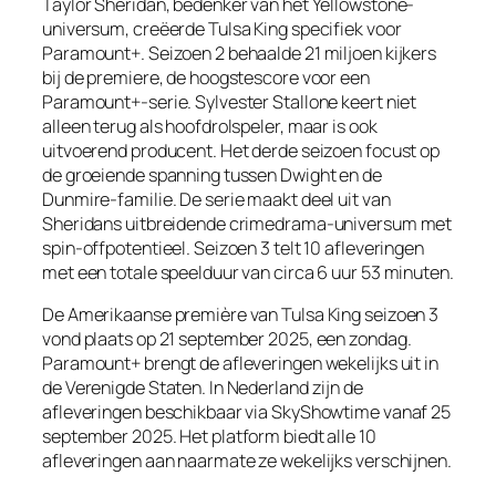
Taylor Sheridan, bedenker van het Yellowstone-
universum, creëerde Tulsa King specifiek voor
Paramount+. Seizoen 2 behaalde 21 miljoen kijkers
bij de premiere, de hoogstescore voor een
Paramount+-serie. Sylvester Stallone keert niet
alleen terug als hoofdrolspeler, maar is ook
uitvoerend producent. Het derde seizoen focust op
de groeiende spanning tussen Dwight en de
Dunmire-familie. De serie maakt deel uit van
Sheridans uitbreidende crimedrama-universum met
spin-offpotentieel. Seizoen 3 telt 10 afleveringen
met een totale speelduur van circa 6 uur 53 minuten.
De Amerikaanse première van Tulsa King seizoen 3
vond plaats op 21 september 2025, een zondag.
Paramount+ brengt de afleveringen wekelijks uit in
de Verenigde Staten. In Nederland zijn de
afleveringen beschikbaar via SkyShowtime vanaf 25
september 2025. Het platform biedt alle 10
afleveringen aan naarmate ze wekelijks verschijnen.