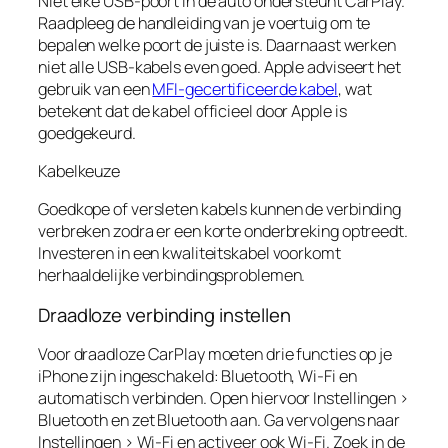
Niet elke USB-poort in de auto ondersteunt CarPlay.
Raadpleeg de handleiding van je voertuig om te
bepalen welke poort de juiste is. Daarnaast werken
niet alle USB-kabels even goed. Apple adviseert het
gebruik van een
MFI-gecertificeerde kabel
, wat
betekent dat de kabel officieel door Apple is
goedgekeurd.
Kabelkeuze
Goedkope of versleten kabels kunnen de verbinding
verbreken zodra er een korte onderbreking optreedt.
Investeren in een kwaliteitskabel voorkomt
herhaaldelijke verbindingsproblemen.
Draadloze verbinding instellen
Voor draadloze CarPlay moeten drie functies op je
iPhone zijn ingeschakeld: Bluetooth, Wi-Fi en
automatisch verbinden. Open hiervoor Instellingen >
Bluetooth en zet Bluetooth aan. Ga vervolgens naar
Instellingen > Wi-Fi en activeer ook Wi-Fi. Zoek in de