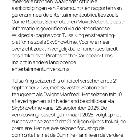
meerdere bronnen, waaronder officiële
aankondigingen van Paramount+ en rapporten van
gerenommeerde entertainmentpublicaties zoals
Game Reactor, SerieTotaal en MovieMeter. De cast-
informatie is geverifieerd via de Nederlandse
Wikipedia-pagina voor Tulsa King en streaming-
platforms zoals SkyShowtime. Voor wie meer
overzicht zoekt in vergelijkbare franchises, biedt
ons artikel over Pirates of the Caribbean-films
inzicht in andere langlopende
entertainmentuniversums.
Tulsa King seizoen 3 is officieel verschenen op 21
september 2025, met Sylvester Stallone die
terugkeert als Dwight Manfredi. Het seizoen telt 10
afleveringen en is in Nederland beschikbaar via
SkyShowtime vanaf 25 september 2025. De
vernieuwing, bevestigd in maart 2025, volgt op het
succes van seizoen 2 dat 21 miljoen kijkers trok bij de
premiere. Het nieuwe seizoen focust op de
confrontatie met de Dunmire-familie en de verdere