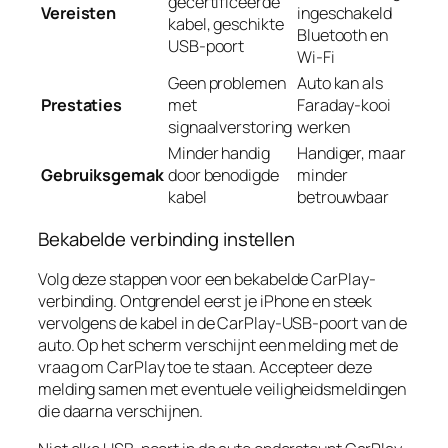
gecertificeerde
Vereisten
ingeschakeld
kabel, geschikte
Bluetooth en
USB-poort
Wi-Fi
Geen problemen
Auto kan als
Prestaties
met
Faraday-kooi
signaalverstoring
werken
Minder handig
Handiger, maar
Gebruiksgemak
door benodigde
minder
kabel
betrouwbaar
Bekabelde verbinding instellen
Volg deze stappen voor een bekabelde CarPlay-
verbinding. Ontgrendel eerst je iPhone en steek
vervolgens de kabel in de CarPlay-USB-poort van de
auto. Op het scherm verschijnt een melding met de
vraag om CarPlay toe te staan. Accepteer deze
melding samen met eventuele veiligheidsmeldingen
die daarna verschijnen.