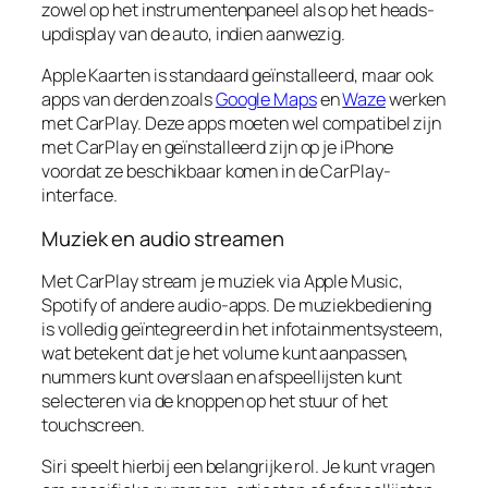
zowel op het instrumentenpaneel als op het heads-
updisplay van de auto, indien aanwezig.
Apple Kaarten is standaard geïnstalleerd, maar ook
apps van derden zoals
Google Maps
en
Waze
werken
met CarPlay. Deze apps moeten wel compatibel zijn
met CarPlay en geïnstalleerd zijn op je iPhone
voordat ze beschikbaar komen in de CarPlay-
interface.
Muziek en audio streamen
Met CarPlay stream je muziek via Apple Music,
Spotify of andere audio-apps. De muziekbediening
is volledig geïntegreerd in het infotainmentsysteem,
wat betekent dat je het volume kunt aanpassen,
nummers kunt overslaan en afspeellijsten kunt
selecteren via de knoppen op het stuur of het
touchscreen.
Siri speelt hierbij een belangrijke rol. Je kunt vragen