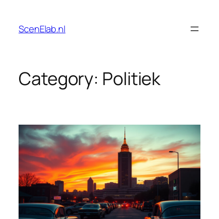
Skip
to
ScenElab.nl
content
Category:
Politiek