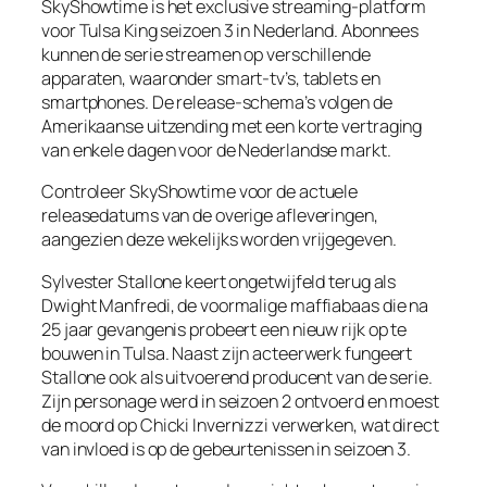
SkyShowtime is het exclusive streaming-platform
voor Tulsa King seizoen 3 in Nederland. Abonnees
kunnen de serie streamen op verschillende
apparaten, waaronder smart-tv’s, tablets en
smartphones. De release-schema’s volgen de
Amerikaanse uitzending met een korte vertraging
van enkele dagen voor de Nederlandse markt.
Controleer SkyShowtime voor de actuele
releasedatums van de overige afleveringen,
aangezien deze wekelijks worden vrijgegeven.
Sylvester Stallone keert ongetwijfeld terug als
Dwight Manfredi, de voormalige maffiabaas die na
25 jaar gevangenis probeert een nieuw rijk op te
bouwen in Tulsa. Naast zijn acteerwerk fungeert
Stallone ook als uitvoerend producent van de serie.
Zijn personage werd in seizoen 2 ontvoerd en moest
de moord op Chicki Invernizzi verwerken, wat direct
van invloed is op de gebeurtenissen in seizoen 3.