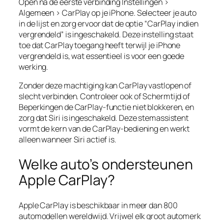
Open na de eerste verbinding Instellingen >
Algemeen > CarPlay op je iPhone. Selecteer je auto
in de lijst en zorg ervoor dat de optie “CarPlay indien
vergrendeld” is ingeschakeld. Deze instelling staat
toe dat CarPlay toegang heeft terwijl je iPhone
vergrendeld is, wat essentieel is voor een goede
werking.
Zonder deze machtiging kan CarPlay vastlopen of
slecht verbinden. Controleer ook of Schermtijd of
Beperkingen de CarPlay-functie niet blokkeren, en
zorg dat Siri is ingeschakeld. Deze stemassistent
vormt de kern van de CarPlay-bediening en werkt
alleen wanneer Siri actief is.
Welke auto’s ondersteunen
Apple CarPlay?
Apple CarPlay is beschikbaar in meer dan 800
automodellen wereldwijd. Vrijwel elk groot automerk