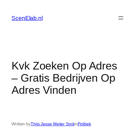
Skip
to
ScenElab.nl
content
Kvk Zoeken Op Adres
– Gratis Bedrijven Op
Adres Vinden
Written by
Thijs Jesse Meijer Smit
in
Politiek