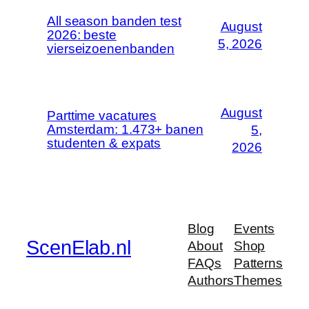
All season banden test
August
2026: beste
5, 2026
vierseizoenenbanden
August
Parttime vacatures
Amsterdam: 1.473+ banen
5,
studenten & expats
2026
Blog
Events
ScenElab.nl
About
Shop
FAQs
Patterns
Authors
Themes