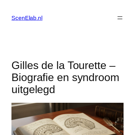
Skip
to
ScenElab.nl
content
Gilles de la Tourette –
Biografie en syndroom
uitgelegd