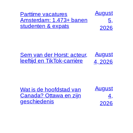
August
Parttime vacatures
Amsterdam: 1.473+ banen
5,
studenten & expats
2026
August
Sem van der Horst: acteur,
leeftijd en TikTok-carrière
4, 2026
August
Wat is de hoofdstad van
Canada? Ottawa en zijn
4,
geschiedenis
2026