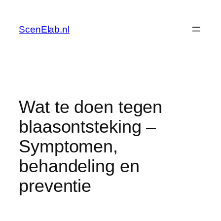
Skip
to
ScenElab.nl
content
Wat te doen tegen
blaasontsteking –
Symptomen,
behandeling en
preventie