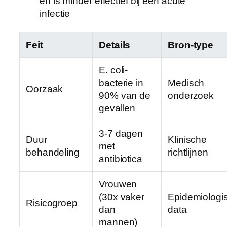
en is minder effectief bij een acute
infectie
Feit
Details
Bron-type
E. coli-
bacterie in
Medisch
Oorzaak
90% van de
onderzoek
gevallen
3-7 dagen
Duur
Klinische
met
behandeling
richtlijnen
antibiotica
Vrouwen
(30x vaker
Epidemiologi
Risicogroep
dan
data
mannen)