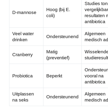
Studies to
Hoog (bij E.
vergelijkba
D-mannose
coli)
resultaten 
antibiotica
Veel water
Algemeen
Ondersteunend
drinken
medisch ad
Matig
Wisselend
Cranberry
(preventief)
studieresul
Ondersteu
Probiotica
Beperkt
vooral na
antibiotica
Uitplassen
Algemeen
Ondersteunend
na seks
medisch ad