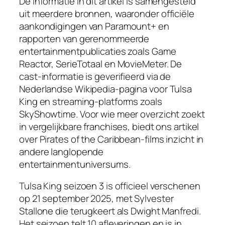
De informatie in dit artikel is samengesteld
uit meerdere bronnen, waaronder officiële
aankondigingen van Paramount+ en
rapporten van gerenommeerde
entertainmentpublicaties zoals Game
Reactor, SerieTotaal en MovieMeter. De
cast-informatie is geverifieerd via de
Nederlandse Wikipedia-pagina voor Tulsa
King en streaming-platforms zoals
SkyShowtime. Voor wie meer overzicht zoekt
in vergelijkbare franchises, biedt ons artikel
over Pirates of the Caribbean-films inzicht in
andere langlopende
entertainmentuniversums.
Tulsa King seizoen 3 is officieel verschenen
op 21 september 2025, met Sylvester
Stallone die terugkeert als Dwight Manfredi.
Het seizoen telt 10 afleveringen en is in