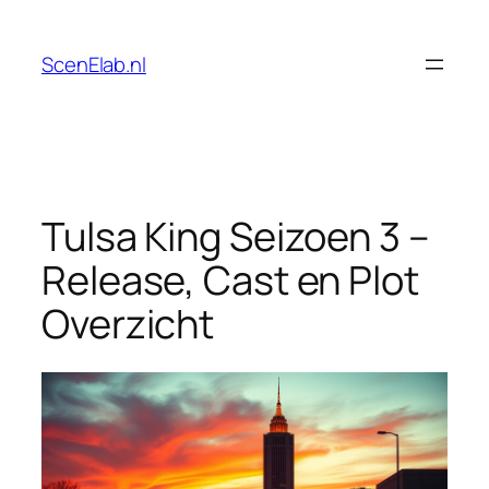
Skip
to
ScenElab.nl
content
Tulsa King Seizoen 3 –
Release, Cast en Plot
Overzicht