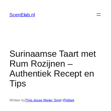
Skip
to
ScenElab.nl
content
Surinaamse Taart met
Rum Rozijnen –
Authentiek Recept en
Tips
Written by
Thijs Jesse Meijer Smit
in
Politiek