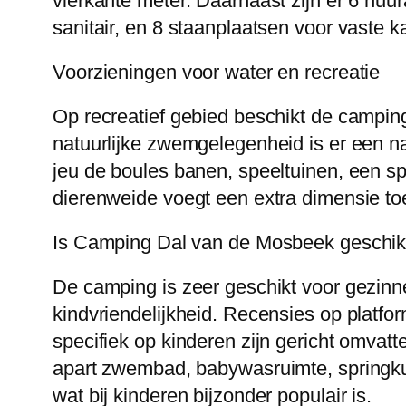
vierkante meter. Daarnaast zijn er 6 hu
sanitair, en 8 staanplaatsen voor vaste 
Voorzieningen voor water en recreatie
Op recreatief gebied beschikt de campi
natuurlijke zwemgelegenheid is er een na
jeu de boules banen, speeltuinen, een sp
dierenweide voegt een extra dimensie toe
Is Camping Dal van de Mosbeek geschikt
De camping is zeer geschikt voor gezinn
kindvriendelijkheid. Recensies op platf
specifiek op kinderen zijn gericht omvat
apart zwembad, babywasruimte, springkus
wat bij kinderen bijzonder populair is.