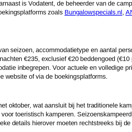
rnaast is Vodatent, de beheerder van de campi
oekingsplatforms zoals
Bungalowspecials.nl
,
A
 van seizoen, accommodatietype en aantal person
 nachten €235, exclusief €20 beddengoed (€10 
atie inbegrepen. Voor actuele en volledige pr
le website of via de boekingsplatforms.
et oktober, wat aansluit bij het traditionele k
en voor toeristisch kamperen. Seizoenskampeerd
ieke details hierover moeten rechtstreeks bij 