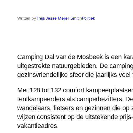
Written by
Thijs Jesse Meijer Smit
in
Politiek
Camping Dal van de Mosbeek is een kara
uitgestrekte natuurgebieden. De campin
gezinsvriendelijke sfeer die jaarlijks vee
Met 128 tot 132 comfort kampeerplaatse
tentkampeerders als camperbezitters. De l
wandelaars, fietsers en gezinnen die op 
wijzen consistent op de uitstekende prijs
vakantieadres.