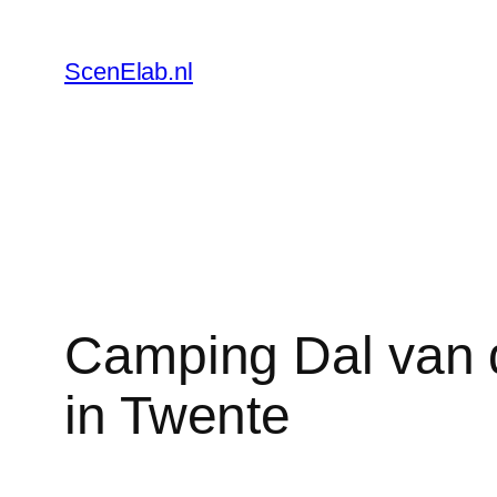
Skip
to
ScenElab.nl
content
Camping Dal van 
in Twente