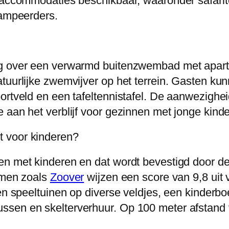
uraccommodaties beschikbaar, waaronder safari
kampeerders.
ng over een verwarmd buitenzwembad met apart
tuurlijke zwemvijver op het terrein. Gasten ku
ortveld en een tafeltennistafel. De aanwezighe
 aan het verblijf voor gezinnen met jonge kind
 voor kinderen?
en met kinderen en dat wordt bevestigd door 
ormen zoals
Zoover
wijzen een score van 9,8 uit vo
ten speeltuinen op diverse veldjes, een kinderb
sen en skelterverhuur. Op 100 meter afstand v