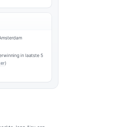
 Amsterdam
rwinning in laatste 5
ter
)