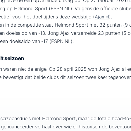
g leverde een opvallende uitslag op. Op 27 februari 2026
ng op Helmond Sport (ESPN NL). Volgens de officiële club
tief voor het doel tijdens deze wedstrijd (
Ajax.nl
).
n in de competitie staat Helmond Sport met 32 punten (9 o
een doelsaldo van -13. Jong Ajax verzamelde 23 punten (5 o
 een doelsaldo van -17 (ESPN NL).
it seizoen
 waren niet de enige. Op 28 april 2025 won Jong Ajax al 
 bevestigt dat beide clubs dit seizoen twee keer tegenover
 seizoensduels met Helmond Sport, maar de totale head-to
n genuanceerder verhaal over wie er historisch de boventoo