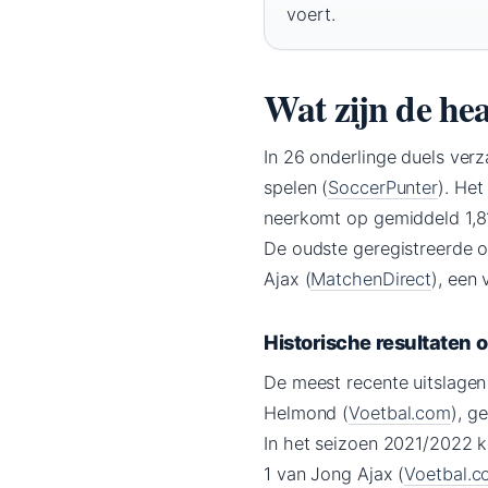
voert.
Wat zijn de hea
In 26 onderlinge duels ver
spelen (
SoccerPunter
). He
neerkomt op gemiddeld 1,81
De oudste geregistreerde 
Ajax (
MatchenDirect
), een
Historische resultaten o
De meest recente uitslagen
Helmond (
Voetbal.com
), g
In het seizoen 2021/2022 
1 van Jong Ajax (
Voetbal.