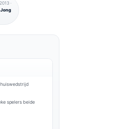
2013 ·
·
Jong
huiswedstrijd
eke spelers beide