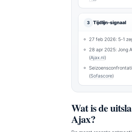
Tijdlijn-signaal
3
27 feb 2026: 5-1 ze
28 apr 2025: Jong 
(
Ajax.nl
)
Seizoensconfrontati
(
Sofascore
)
Wat is de uits
Ajax?