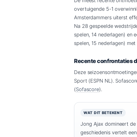
De meest recente ontmoetin
overtuigende 5-1 overwinni
Amsterdammers uiterst effec
Na 28 gespeelde wedstrijde
spelen, 14 nederlagen) en 
spelen, 15 nederlagen) met
Recente confrontaties d
Deze seizoensontmoetingen
Sport (ESPN NL). Sofascore
(
Sofascore
).
WAT DIT BETEKENT
Jong Ajax domineert de
geschiedenis vertelt ee