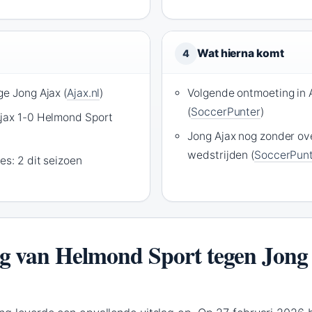
Wat hierna komt
4
ge Jong Ajax (
Ajax.nl
)
Volgende ontmoeting in
(
SoccerPunter
)
Ajax 1-0 Helmond Sport
Jong Ajax nog zonder ove
wedstrijden (
SoccerPun
es: 2 dit seizoen
lag van Helmond Sport tegen Jong