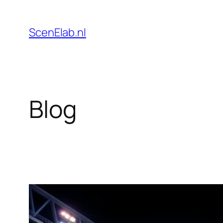
Skip
to
ScenElab.nl
content
Blog