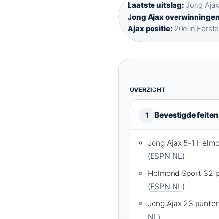
Laatste uitslag:
Jong Ajax
Jong Ajax overwinningen
Ajax positie:
20e in Eerste 
OVERZICHT
Bevestigde feiten
1
Jong Ajax 5-1 Helm
(
ESPN NL
)
Helmond Sport 32 p
(
ESPN NL
)
Jong Ajax 23 punten
NL
)