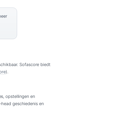
meer
schikbaar. Sofascore biedt
ore
).
s, opstellingen en
o-head geschiedenis en