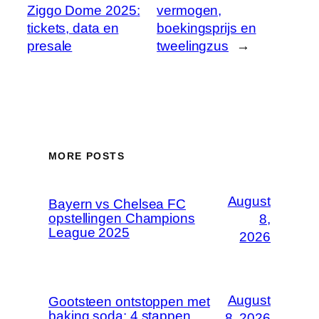
Ziggo Dome 2025:
vermogen,
tickets, data en
boekingsprijs en
presale
tweelingzus
→
MORE POSTS
August
Bayern vs Chelsea FC
opstellingen Champions
8,
League 2025
2026
August
Gootsteen ontstoppen met
baking soda: 4 stappen
8, 2026