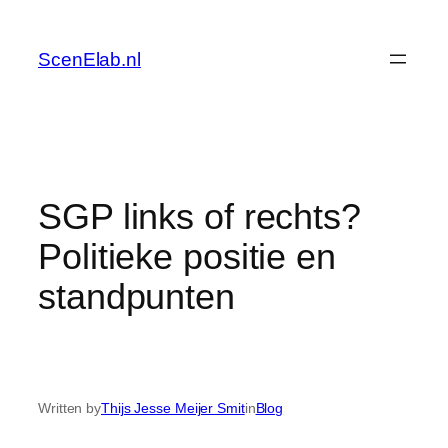
Skip
to
ScenElab.nl
content
SGP links of rechts?
Politieke positie en
standpunten
Written by
Thijs Jesse Meijer Smit
in
Blog