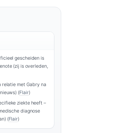
ficieel gescheiden is
note (zij is overleden,
n relatie met Gabry na
 nieuws) (
Flair
)
ifieke ziekte heeft –
n medische diagnose
n) (
Flair
)