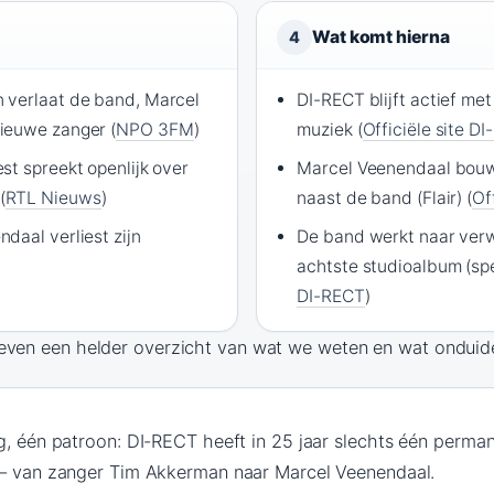
Wat komt hierna
4
 verlaat de band, Marcel
DI-RECT blijft actief me
ieuwe zanger (
NPO 3FM
)
muziek (
Officiële site D
st spreekt openlijk over
Marcel Veenendaal bouwt
(
RTL Nieuws
)
naast de band (Flair) (
Of
daal verliest zijn
De band werkt naar ver
achtste studioalbum (spe
DI-RECT
)
ven een helder overzicht van wat we weten en wat onduideli
ng, één patroon: DI-RECT heeft in 25 jaar slechts één perma
 – van zanger Tim Akkerman naar Marcel Veenendaal.