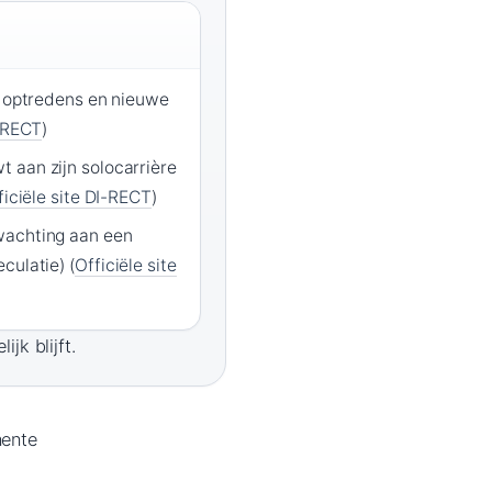
t optredens en nieuwe
I-RECT
)
 aan zijn solocarrière
ficiële site DI-RECT
)
wachting aan een
culatie) (
Officiële site
jk blijft.
nente