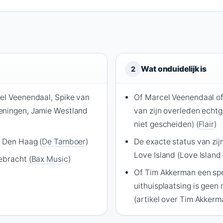
Wat onduidelijk is
2
el Veenendaal, Spike van
Of Marcel Veenendaal of
eningen, Jamie Westland
van zijn overleden echtge
niet gescheiden) (
Flair
)
n Den Haag (
De Tamboer
)
De exacte status van zij
Love Island (Love Island
ebracht (
Bax Music
)
Of Tim Akkerman een spec
uithuisplaatsing is gee
(artikel over Tim Akkerma