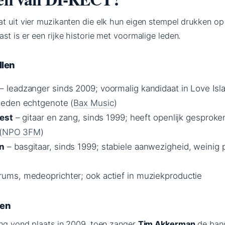
at uit vier muzikanten die elk hun eigen stempel drukken op
st is er een rijke historie met voormalige leden.
llen
– leadzanger sinds 2009; voormalig kandidaat in Love Isl
eden echtgenote (
Bax Music
)
oest
– gitaar en zang, sinds 1999; heeft openlijk gesproke
(
NPO 3FM
)
n
– basgitaar, sinds 1999; stabiele aanwezigheid, weinig 
rums, medeoprichter; ook actief in muziekproductie
gen
ing vond plaats in 2009, toen zanger
Tim Akkerman
de band