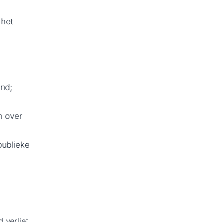
 het
and;
n over
publieke
 verliet