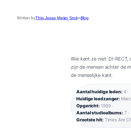
Written by
Thijs Jesse Meijer Smit
in
Blog
Wie kent ze niet: DI-RECT, 
zijn de mensen achter de mu
de menselijke kant.
Aantal huidige leden:
4 ·
Huidige leadzanger:
Marce
Opgericht:
1999 ·
Aantal studioalbums:
7 ·
Grootste hit:
Times Are C