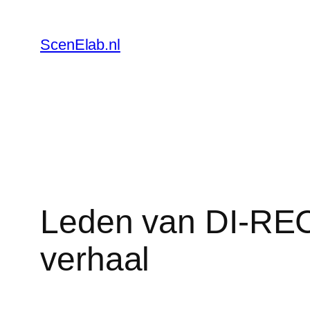
Skip
to
ScenElab.nl
content
Leden van DI-RECT
verhaal