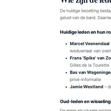
De huidige bezetting besta
geluid van de band. Daarnaa
Huidige leden en hun ro
Marcel Veenendaal
weduwnaar van overl
Frans ‘Spike’ van Z
Gilles de la Tourette 
Bas van Wageninge
privé-informatie
Jamie Westland
– d
Oud-leden en wisselin
De enige structurele wijzig