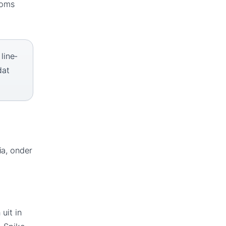
soms
line-
dat
ia, onder
uit in