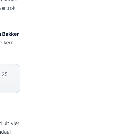
vertrok
n Bakker
e kern
n 25
 uit vier
daal.