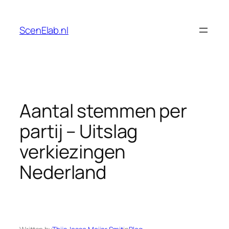
Skip
to
ScenElab.nl
content
Aantal stemmen per
partij – Uitslag
verkiezingen
Nederland