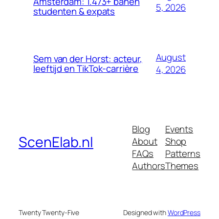
Amsterdam: 1.473+ banen
5, 2026
studenten & expats
August
Sem van der Horst: acteur,
leeftijd en TikTok-carrière
4, 2026
Blog
Events
ScenElab.nl
About
Shop
FAQs
Patterns
Authors
Themes
Twenty Twenty-Five
Designed with
WordPress