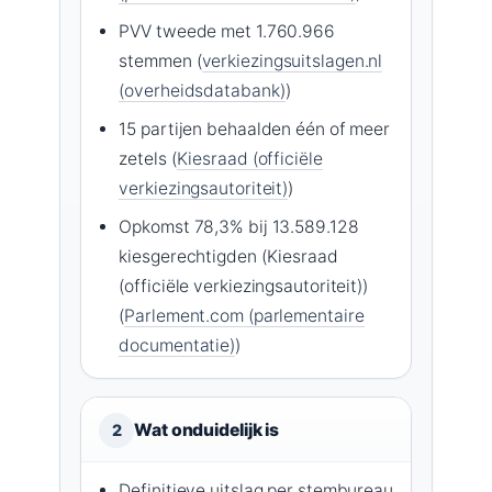
PVV tweede met 1.760.966
stemmen (
verkiezingsuitslagen.nl
(overheidsdatabank)
)
15 partijen behaalden één of meer
zetels (
Kiesraad (officiële
verkiezingsautoriteit)
)
Opkomst 78,3% bij 13.589.128
kiesgerechtigden (Kiesraad
(officiële verkiezingsautoriteit))
(
Parlement.com (parlementaire
documentatie)
)
Wat onduidelijk is
2
Definitieve uitslag per stembureau