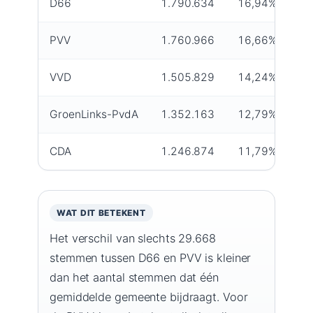
D66
1.790.634
16,94%
PVV
1.760.966
16,66%
VVD
1.505.829
14,24%
GroenLinks-PvdA
1.352.163
12,79%
CDA
1.246.874
11,79%
WAT DIT BETEKENT
Het verschil van slechts 29.668
stemmen tussen D66 en PVV is kleiner
dan het aantal stemmen dat één
gemiddelde gemeente bijdraagt. Voor