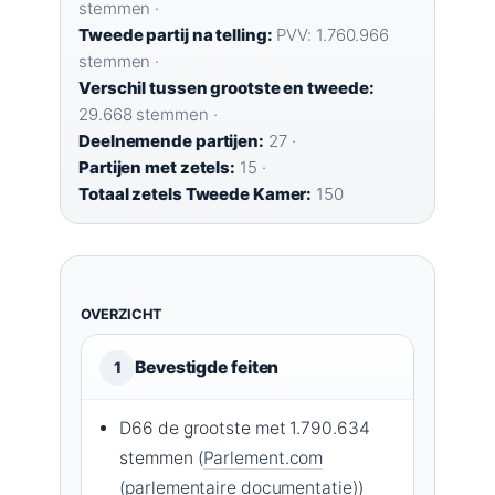
stemmen ·
Tweede partij na telling:
PVV: 1.760.966
stemmen ·
Verschil tussen grootste en tweede:
29.668 stemmen ·
Deelnemende partijen:
27 ·
Partijen met zetels:
15 ·
Totaal zetels Tweede Kamer:
150
OVERZICHT
Bevestigde feiten
1
D66 de grootste met 1.790.634
stemmen (
Parlement.com
(parlementaire documentatie)
)