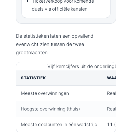
Ticketverkoop voor komende
duels via officiële kanalen
De statistieken laten een opvallend
evenwicht zien tussen de twee
grootmachten.
Vijf kerncijfers uit de onderlinge balan
STATISTIEK
WAARDE
Meeste overwinningen
Real Madrid
Hoogste overwinning (thuis)
Real Madri
Meeste doelpunten in één wedstrijd
11 (Real M