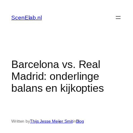
Skip
to
ScenElab.nl
content
Barcelona vs. Real
Madrid: onderlinge
balans en kijkopties
Written by
Thijs Jesse Meijer Smit
in
Blog