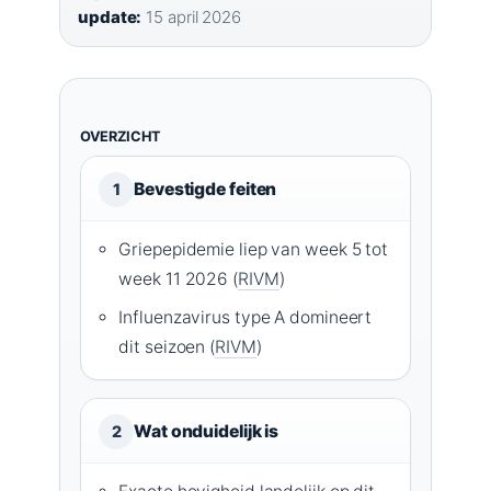
update:
15 april 2026
OVERZICHT
Bevestigde feiten
1
Griepepidemie liep van week 5 tot
week 11 2026 (
RIVM
)
Influenzavirus type A domineert
dit seizoen (
RIVM
)
Wat onduidelijk is
2