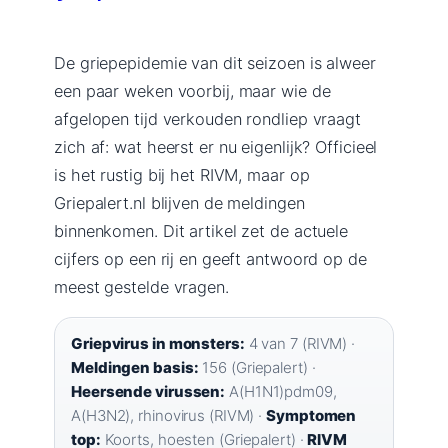
De griepepidemie van dit seizoen is alweer
een paar weken voorbij, maar wie de
afgelopen tijd verkouden rondliep vraagt
zich af: wat heerst er nu eigenlijk? Officieel
is het rustig bij het RIVM, maar op
Griepalert.nl blijven de meldingen
binnenkomen. Dit artikel zet de actuele
cijfers op een rij en geeft antwoord op de
meest gestelde vragen.
Griepvirus in monsters:
4 van 7 (RIVM) ·
Meldingen basis:
156 (Griepalert) ·
Heersende virussen:
A(H1N1)pdm09,
A(H3N2), rhinovirus (RIVM) ·
Symptomen
top:
Koorts, hoesten (Griepalert) ·
RIVM