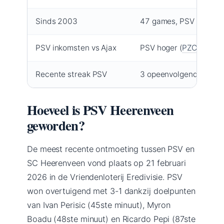
Sinds 2003
47 games, PSV 24 wins
PSV inkomsten vs Ajax
PSV hoger (
PZC nieuws
Recente streak PSV
3 opeenvolgende overw
Hoeveel is PSV Heerenveen
geworden?
De meest recente ontmoeting tussen PSV en
SC Heerenveen vond plaats op 21 februari
2026 in de Vriendenloterij Eredivisie. PSV
won overtuigend met 3-1 dankzij doelpunten
van Ivan Perisic (45ste minuut), Myron
Boadu (48ste minuut) en Ricardo Pepi (87ste