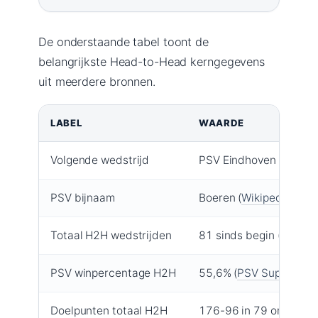
De onderstaande tabel toont de
belangrijkste Head-to-Head kerngegevens
uit meerdere bronnen.
LABEL
WAARDE
Volgende wedstrijd
PSV Eindhoven vs SC H
PSV bijnaam
Boeren (
Wikipedia PSV 
Totaal H2H wedstrijden
81 sinds begin (
PSV Su
PSV winpercentage H2H
55,6% (
PSV Supporters
Doelpunten totaal H2H
176-96 in 79 ontmoeti