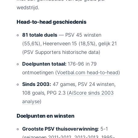
wedstrijd.
Head-to-head geschiedenis
81 totale duels
— PSV 45 winsten
(55,6%), Heerenveen 15 (18,5%), gelijk 21
(PSV Supporters historische data)
Doelpunten totaal:
176-96 in 79
ontmoetingen (
Voetbal.com head-to-head
)
Sinds 2003:
47 games, PSV 24 winsten,
108 goals, PPG 2.3 (
AiScore sinds 2003
analyse
)
Doelpunten en winsten
Grootste PSV thuisoverwinning:
5-1
(seizoenen 2011-2012, 2012-2013, 1995-