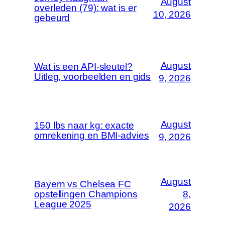
August
overleden (79): wat is er
10, 2026
gebeurd
August
Wat is een API-sleutel?
Uitleg, voorbeelden en gids
9, 2026
August
150 lbs naar kg: exacte
omrekening en BMI-advies
9, 2026
August
Bayern vs Chelsea FC
opstellingen Champions
8,
League 2025
2026