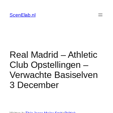
Skip
to
ScenElab.nl
content
Real Madrid – Athletic
Club Opstellingen –
Verwachte Basiselven
3 December
Written by
Thijs Jesse Meijer Smit
in
Politiek