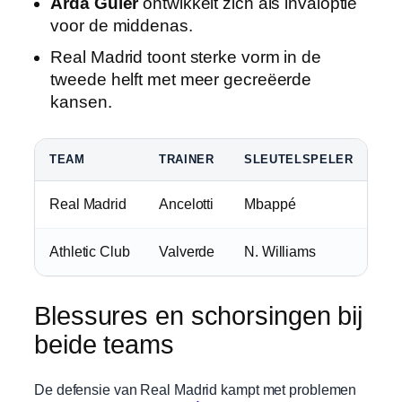
Arda Güler
ontwikkelt zich als invaloptie
voor de middenas.
Real Madrid toont sterke vorm in de
tweede helft met meer gecreëerde
kansen.
TEAM
TRAINER
SLEUTELSPELER
RE
Real Madrid
Ancelotti
Mbappé
W
Athletic Club
Valverde
N. Williams
W
Blessures en schorsingen bij
beide teams
De defensie van Real Madrid kampt met problemen