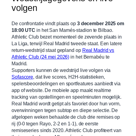
volgen
De confrontatie vindt plaats op
3 december 2025 om
18:00 UTC
in het San Mamés-stadion te Bilbao.
Athletic Club bezet momenteel de zevende plaats in
La Liga, terwijl Real Madrid tweede staat. Een latere
return-wedstrijd staat gepland op
Real Madrid vs
Athletic Club (24 mei 2026)
in het Bernabéu te
Madrid.
Supporters kunnen de wedstrijd live volgen via
Sofascore
, dat live scores, H2H-statistieken,
spelersbeoordelingen en sportfeatures aanbiedt via
app of website. De mobiele app maakt realtime
tracking van opstellingen en speelminuten mogelijk.
Real Madrid wordt getipt als favoriet door hun vorm,
overwinningen tegen subtop en diepe selectie. De
afgelopen weken behaalde de club drie remises op
rij (0-0 tegen Rayo, 2-2 en 1-1), de eerste
remiseseries sinds 2020. Athletic Club profiteert van