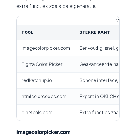
extra functies zoals paletgeneratie.
Vijf onli
TOOL
STERKE KANT
imagecolorpicker.com
Eenvoudig, snel, geen ac
Figma Color Picker
Geavanceerde paletopties
redketchup.io
Schone interface, meerd
htmlcolorcodes.com
Export in OKLCH en mode
pinetools.com
Extra functies zoals kleur
imagecolorpicker.com