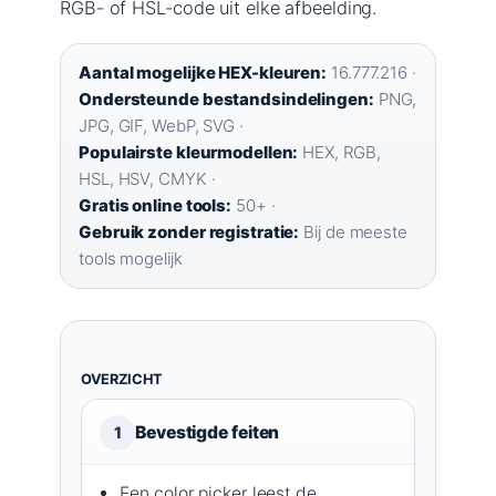
RGB- of HSL-code uit elke afbeelding.
Aantal mogelijke HEX-kleuren:
16.777.216 ·
Ondersteunde bestandsindelingen:
PNG,
JPG, GIF, WebP, SVG ·
Populairste kleurmodellen:
HEX, RGB,
HSL, HSV, CMYK ·
Gratis online tools:
50+ ·
Gebruik zonder registratie:
Bij de meeste
tools mogelijk
OVERZICHT
Bevestigde feiten
1
Een color picker leest de