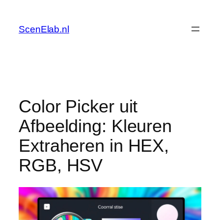
Skip
to
ScenElab.nl
content
Color Picker uit
Afbeelding: Kleuren
Extraheren in HEX,
RGB, HSV