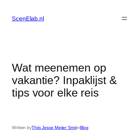
Skip
to
ScenElab.nl
content
Wat meenemen op
vakantie? Inpaklijst &
tips voor elke reis
Written by
Thijs Jesse Meijer Smit
in
Blog