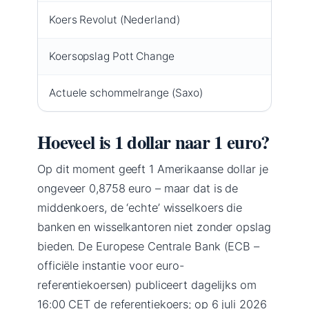
Koers Revolut (Nederland)
1 USD 
Koersopslag Pott Change
1,00–1,
Actuele schommelrange (Saxo)
Tussen
Hoeveel is 1 dollar naar 1 euro?
Op dit moment geeft 1 Amerikaanse dollar je
ongeveer 0,8758 euro – maar dat is de
middenkoers, de ‘echte’ wisselkoers die
banken en wisselkantoren niet zonder opslag
bieden. De Europese Centrale Bank (ECB –
officiële instantie voor euro-
referentiekoersen) publiceert dagelijks om
16:00 CET de referentiekoers; op 6 juli 2026