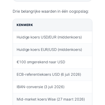
Drie belangrijke waarden in één oogopslag:
KENMERK
WAAR
Huidige koers USD/EUR (middenkoers)
0,8758
Huidige koers EUR/USD (middenkoers)
1,142 
€100 omgerekend naar USD
114,2 
ECB-referentiekoers USD (6 juli 2026)
1 EUR 
IBAN-conversie (3 juli 2026)
1 USD 
Mid-market koers Wise (27 maart 2026)
1 USD 