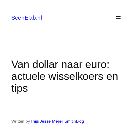
Skip
to
ScenElab.nl
content
Van dollar naar euro:
actuele wisselkoers en
tips
Written by
Thijs Jesse Meijer Smit
in
Blog