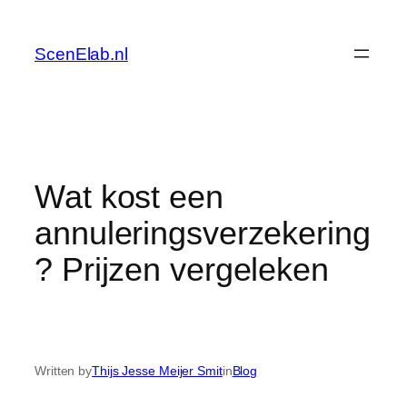
Skip
to
ScenElab.nl
content
Wat kost een
annuleringsverzekering
? Prijzen vergeleken
Written by
Thijs Jesse Meijer Smit
in
Blog