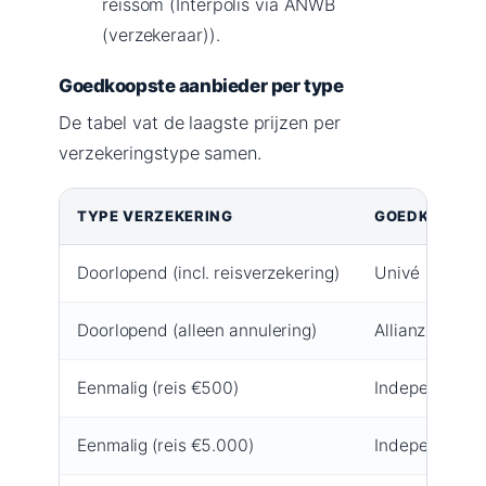
reissom (Interpolis via ANWB
(verzekeraar)).
Goedkoopste aanbieder per type
De tabel vat de laagste prijzen per
verzekeringstype samen.
TYPE VERZEKERING
GOEDKOOPSTE
Doorlopend (incl. reisverzekering)
Univé
Doorlopend (alleen annulering)
Allianz Global
Eenmalig (reis €500)
Independer
Eenmalig (reis €5.000)
Independer