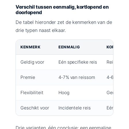
Verschil tussen eenmalig, kortlopend en
doorlopend
De tabel hieronder zet de kenmerken van de
drie typen naast elkaar.
KENMERK
EENMALIG
KORTLOPE
Geldig voor
Eén specifieke reis
Reizen bin
Premie
4‑7% van reissom
4‑6% van 
Flexibiliteit
Hoog
Gemiddel
Geschikt voor
Incidentele reis
Eén vakan
Drie varianten, één conclusie: een eenmalige