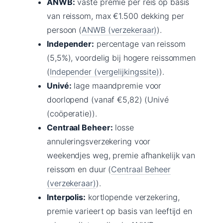
ANWB:
vaste premie per reis op basis
van reissom, max €1.500 dekking per
persoon (
ANWB (verzekeraar)
).
Independer:
percentage van reissom
(5,5%), voordelig bij hogere reissommen
(
Independer (vergelijkingssite)
).
Univé:
lage maandpremie voor
doorlopend (vanaf €5,82) (Univé
(coöperatie)).
Centraal Beheer:
losse
annuleringsverzekering voor
weekendjes weg, premie afhankelijk van
reissom en duur (
Centraal Beheer
(verzekeraar)
).
Interpolis:
kortlopende verzekering,
premie varieert op basis van leeftijd en