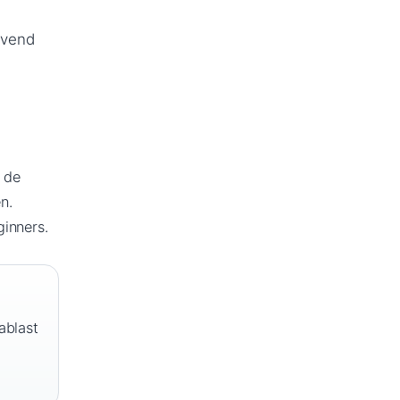
evend
 de
n.
inners.
ablast