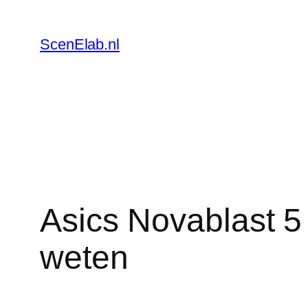
Skip
to
ScenElab.nl
content
Asics Novablast 5
weten