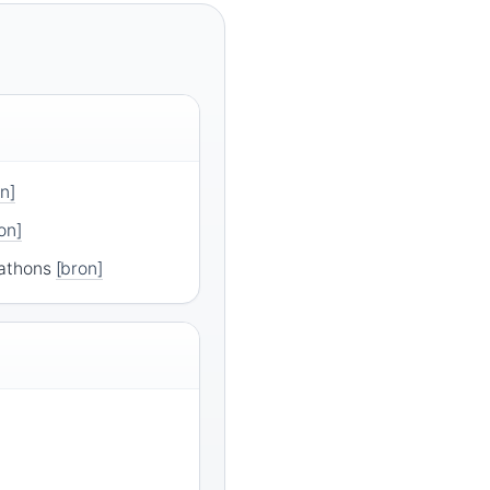
n]
on]
rathons
[bron]