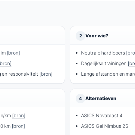
Voor wie?
2
uim
[bron]
Neutrale hardlopers
[bro
[bron]
Dagelijkse trainingen
[br
 en responsiviteit
[bron]
Lange afstanden en ma
Alternatieven
4
in/km
[bron]
ASICS Novablast 4
00 km
[bron]
ASICS Gel Nimbus 26