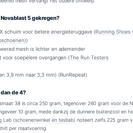
ineered mesh vervangt het oudere ontwerp.
 Novablast 5 gekregen?
schuim voor betere energieteruggave (
Running Shoes 
oopschoenen)
)
eered mesh is lichter en ademender
t voor soepelere overgangen (
The Run Testers
van 3,9 mm naar 3,3 mm) (RunRepeat)
r dan de 4?
smaat 38 is circa 250 gram, tegenover 260 gram voor de N
 ongeveer 10 gram, mede dankzij de dunnere buitenzool en he
g Lab (schoenenwinkel en testlab)
noteert zelfs 225 gram v
ilt per maatvoering.