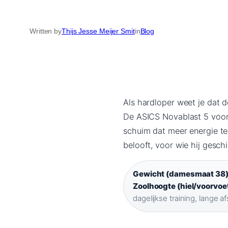
Written by
Thijs Jesse Meijer Smit
in
Blog
Als hardloper weet je dat d
De ASICS Novablast 5 voor 
schuim dat meer energie ter
belooft, voor wie hij gesch
Gewicht (damesmaat 38)
Zoolhoogte (hiel/voorvoet
dagelijkse training, lange a