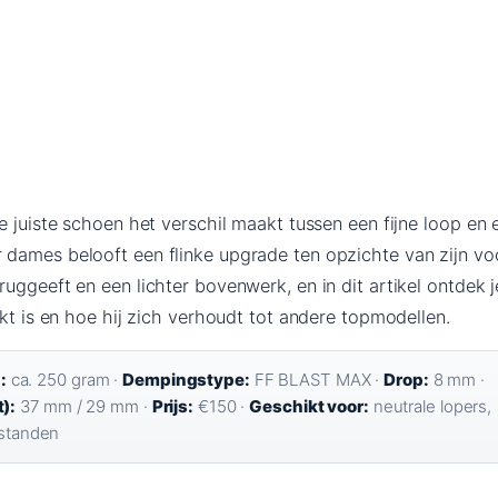
e juiste schoen het verschil maakt tussen een fijne loop en 
dames belooft een flinke upgrade ten opzichte van zijn v
uggeeft en een lichter bovenwerk, en in dit artikel ontdek je
ikt is en hoe hij zich verhoudt tot andere topmodellen.
:
ca. 250 gram ·
Dempingstype:
FF BLAST MAX ·
Drop:
8 mm ·
):
37 mm / 29 mm ·
Prijs:
€150 ·
Geschikt voor:
neutrale lopers,
fstanden