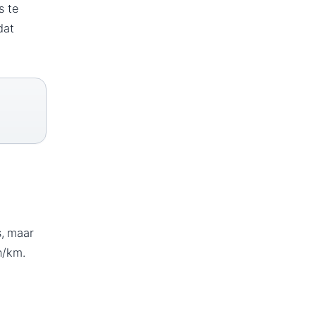
s te
dat
s, maar
n/km.