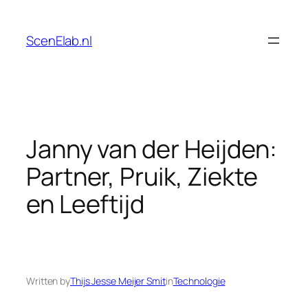
Skip
to
ScenElab.nl
content
Janny van der Heijden:
Partner, Pruik, Ziekte
en Leeftijd
Written by
Thijs Jesse Meijer Smit
in
Technologie