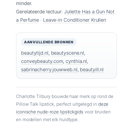
minder.
Gerelateerde lectuur:
Juliette Has a Gun Not
a Perfume
·
Leave-in Conditioner Krullen
AANVULLENDE BRONNEN
beautytijd.nl
,
beautyscene.nl
,
conveybeauty.com
,
cynthia.nl
,
sabrinacherry.jouwweb.nl
,
beautyill.nl
Charlotte Tilbury bouwde haar merk op rond de
Pillow Talk lipstick, perfect uitgelegd in
deze
iconische nude-roze lipstickgids
voor bruiden
en modellen met elk huidtype.