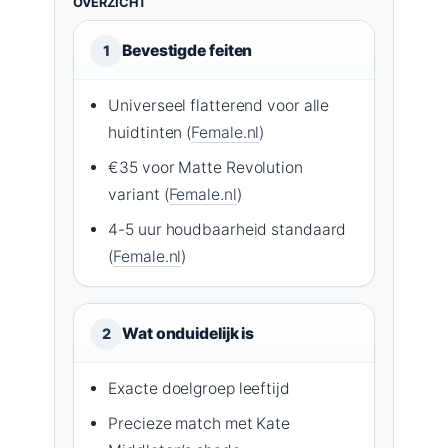
OVERZICHT
Bevestigde feiten
1
Universeel flatterend voor alle
huidtinten (
Female.nl
)
€35 voor Matte Revolution
variant (
Female.nl
)
4-5 uur houdbaarheid standaard
(
Female.nl
)
Wat onduidelijk is
2
Exacte doelgroep leeftijd
Precieze match met Kate