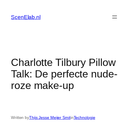
Skip
to
ScenElab.nl
content
Charlotte Tilbury Pillow
Talk: De perfecte nude-
roze make-up
Written by
Thijs Jesse Meijer Smit
in
Technologie