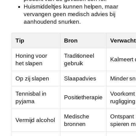
Huismiddeltjes kunnen helpen, maar
vervangen geen medisch advies bij
aanhoudend snurken.
Tip
Bron
Verwacht 
Honing voor
Traditioneel
Kalmeert 
het slapen
gebruik
Op zij slapen
Slaapadvies
Minder s
Tennisbal in
Voorkomt
Positietherapie
pyjama
rugligging
Medische
Ontspant
Vermijd alcohol
bronnen
spieren m