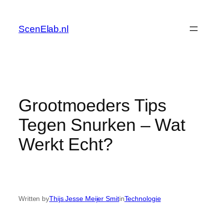
Skip
to
ScenElab.nl
content
Grootmoeders Tips
Tegen Snurken – Wat
Werkt Echt?
Written by
Thijs Jesse Meijer Smit
in
Technologie