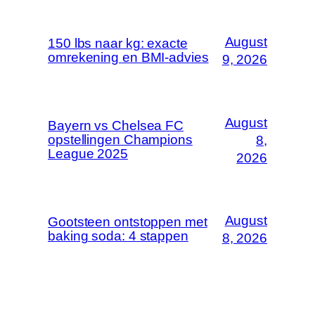
August
150 lbs naar kg: exacte
omrekening en BMI-advies
9, 2026
August
Bayern vs Chelsea FC
opstellingen Champions
8,
League 2025
2026
August
Gootsteen ontstoppen met
baking soda: 4 stappen
8, 2026