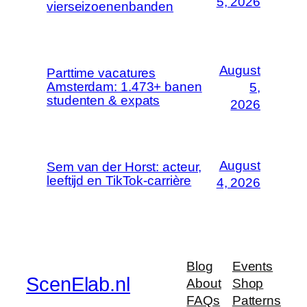
5, 2026
vierseizoenenbanden
August
Parttime vacatures
Amsterdam: 1.473+ banen
5,
studenten & expats
2026
August
Sem van der Horst: acteur,
leeftijd en TikTok-carrière
4, 2026
Blog
Events
ScenElab.nl
About
Shop
FAQs
Patterns