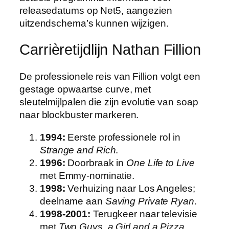
releasedatums op Net5, aangezien
uitzendschema’s kunnen wijzigen.
Carrièretijdlijn Nathan Fillion
De professionele reis van Fillion volgt een
gestage opwaartse curve, met
sleutelmijlpalen die zijn evolutie van soap
naar blockbuster markeren.
1994:
Eerste professionele rol in
Strange and Rich
.
1996:
Doorbraak in
One Life to Live
met Emmy-nominatie.
1998:
Verhuizing naar Los Angeles;
deelname aan
Saving Private Ryan
.
1998-2001:
Terugkeer naar televisie
met
Two Guys, a Girl and a Pizza