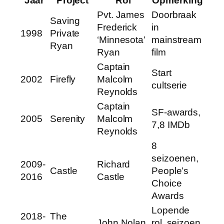
Jaar
Project
Rol
Opmerking
Pvt. James
Doorbraak
Saving
Frederick
in
1998
Private
‘Minnesota’
mainstream
Ryan
Ryan
film
Captain
Start
2002
Firefly
Malcolm
cultserie
Reynolds
Captain
SF-awards,
2005
Serenity
Malcolm
7,8 IMDb
Reynolds
8
seizoenen,
2009-
Richard
Castle
People’s
2016
Castle
Choice
Awards
Lopende
2018-
The
John Nolan
rol, seizoen