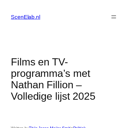
Skip
to
ScenElab.nl
content
Films en TV-
programma’s met
Nathan Fillion –
Volledige lijst 2025
Written by
Thijs Jesse Meijer Smit
in
Politiek