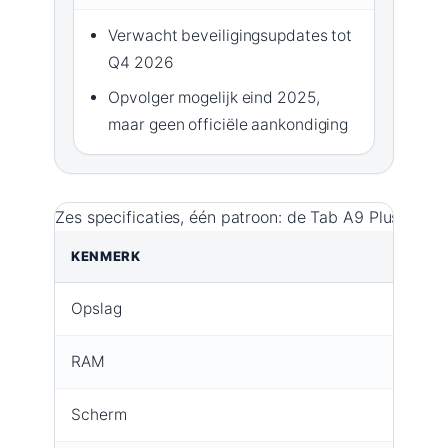
Verwacht beveiligingsupdates tot
Q4 2026
Opvolger mogelijk eind 2025,
maar geen officiële aankondiging
Zes specificaties, één patroon: de Tab A9 Plus levert
KENMERK
WAA
Opslag
128 G
RAM
4 GB 
Scherm
11 in