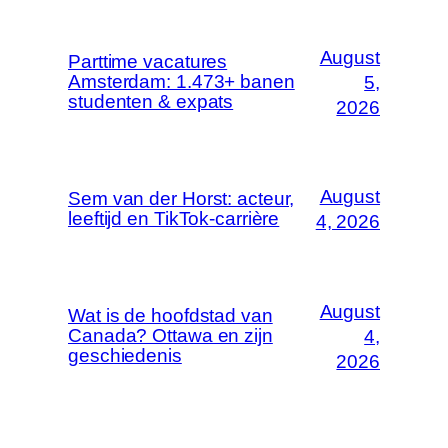
August
Parttime vacatures
Amsterdam: 1.473+ banen
5,
studenten & expats
2026
August
Sem van der Horst: acteur,
leeftijd en TikTok-carrière
4, 2026
August
Wat is de hoofdstad van
Canada? Ottawa en zijn
4,
geschiedenis
2026