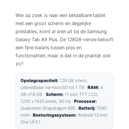
Wie op zoek is naar een betaalbare tablet
met een groot scherm en degelijke
prestaties, komt al snel uit bij de Samsung
Galaxy Tab A9 Plus. De 128GB-versie belooft
een fijne balans tussen prijs en
functionaliteit, maar is dat in de praktijk ook
zo?
Opslagcapaciteit:
128 GB intern,
uitbreidbaar via microSD tot 1 TB ·
RAM:
4
GB of 8 GB ·
Scherm:
11 inch TFT LCD,
1200 x 1920 pixels, 90 Hz ·
Processor:
Qualcomm Snapdragon 695 ·
Batterij:
7040
mAh ·
Besturingssysteem:
Android 13 met
One UI 5.1