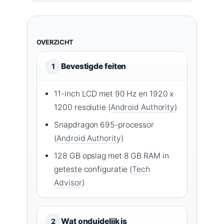
OVERZICHT
Bevestigde feiten
1
11-inch LCD met 90 Hz en 1920 x
1200 resolutie (
Android Authority
)
Snapdragon 695-processor
(
Android Authority
)
128 GB opslag met 8 GB RAM in
geteste configuratie (
Tech
Advisor
)
Wat onduidelijk is
2