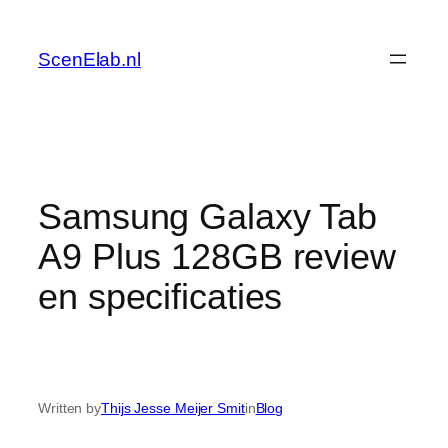
Skip
to
ScenElab.nl
content
Samsung Galaxy Tab
A9 Plus 128GB review
en specificaties
Written by
Thijs Jesse Meijer Smit
in
Blog