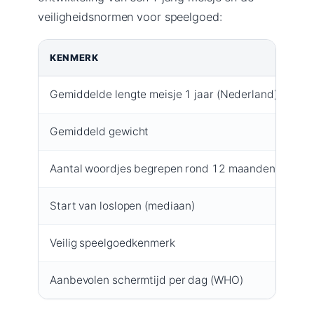
veiligheidsnormen voor speelgoed:
KENMERK
W
Gemiddelde lengte meisje 1 jaar (Nederland)
74
Gemiddeld gewicht
9,2
Aantal woordjes begrepen rond 12 maanden
me
Start van loslopen (mediaan)
12
Veilig speelgoedkenmerk
CE
Aanbevolen schermtijd per dag (WHO)
0 