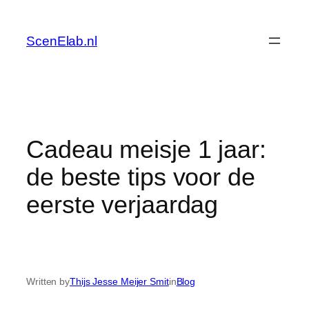
Skip
to
ScenElab.nl
content
Cadeau meisje 1 jaar:
de beste tips voor de
eerste verjaardag
Written by
Thijs Jesse Meijer Smit
in
Blog