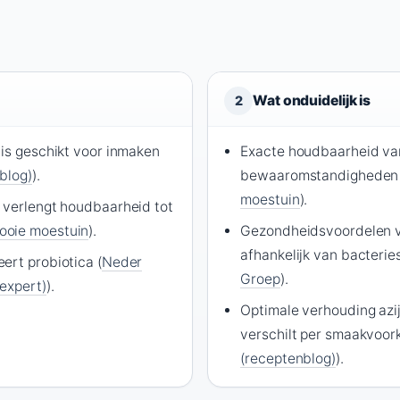
Wat onduidelijk is
2
 is geschikt voor inmaken
Exacte houdbaarheid var
blog)
).
bewaaromstandigheden 
moestuin
).
 verlengt houdbaarheid tot
ooie moestuin
).
Gezondheidsvoordelen va
afhankelijk van bacteri
ert probiotica (
Neder
Groep
).
expert)
).
Optimale verhouding azi
verschilt per smaakvoork
(receptenblog)
).