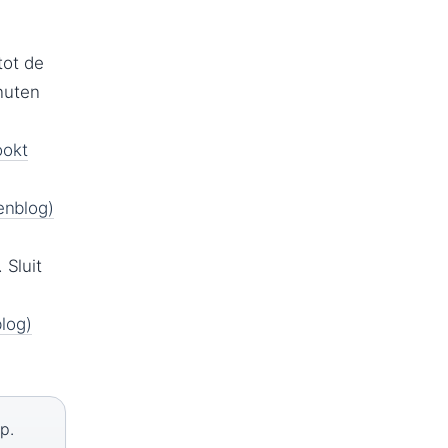
tot de
nuten
ookt
enblog)
 Sluit
blog)
p.