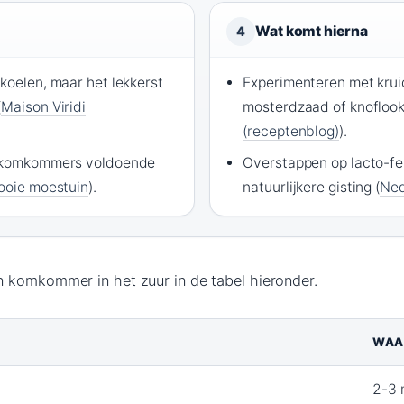
Wat komt hierna
4
koelen, maar het lekkerst
Experimenteren met kruid
(
Maison Viridi
mosterdzaad of knoflook
(receptenblog)
).
e komkommers voldoende
Overstappen op lacto-fe
ooie moestuin
).
natuurlijkere gisting (
Ned
 komkommer in het zuur in de tabel hieronder.
WAA
2-3