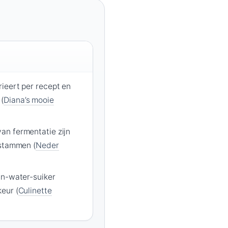
ieert per recept en
(
Diana’s mooie
n fermentatie zijn
estammen (
Neder
jn-water-suiker
eur (
Culinette