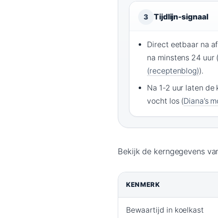
Tijdlijn-signaal
3
Direct eetbaar na af
na minstens 24 uur 
(receptenblog)
).
Na 1-2 uur laten d
vocht los (
Diana’s m
Bekijk de kerngegevens van
KENMERK
Bewaartijd in koelkast