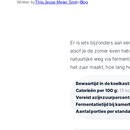
Written by
Thijs Jesse Meijer Smit
in
Blog
Er is iets bijzonders aan 
alsof je de zomer even hebt
natuurlijke weg via fermenta
het zuur maakt, hoe lang h
Bewaartijd in de koelkast
Calorieën per 100 g:
15 kca
Vereist azijnzuurpercent
Fermentatietijd bij kame
Aantal porties per stand