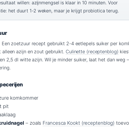
esultaat willen: azijnmengsel is klaar in 10 minuten. Voor
ie: het duurt 1-2 weken, maar je krijgt probiotica terug.
uur
er. Een zoetzuur recept gebruikt 2-4 eetlepels suiker per k
t alleen azijn en zout gebruikt.
Culinette (receptenblog)
kies
en 2,5 dl witte azijn. Wil je minder suiker, laat het dan weg –
ring.
pecerijen
r zure komkommer
 pit
aaklaag
kruidnagel
– zoals
Francesca Kookt (receptenblog)
toevo