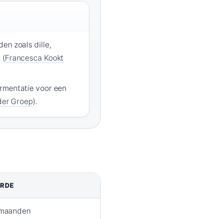
en zoals dille,
 (
Francesca Kookt
rmentatie voor een
er Groep
).
RDE
 maanden