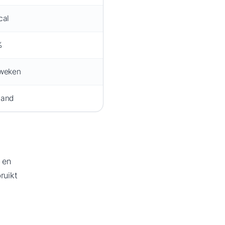
cal
%
weken
aand
 en
ruikt