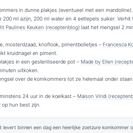
ommers in dunne plakjes (eventueel met een mandoline).
200 ml azijn, 200 ml water en 4 eetlepels suiker. Verhit 
it Paulines Keuken (receptenblog)
laat het mengsel 2 mi
le, mosterdzaad, knoflook, pimentbolletjes –
Francesca K
kt kruidnagel en piment.
kjes in een gesteriliseerde pot –
Made by Ellen (recept
minuten uitkoken.
engsel over de komkommers tot ze helemaal onder staan.
 minstens 24 uur in de koelkast –
Maison Viridi (recepten
 op hun best zijn.
t levert binnen een dag een heerlijke zoetzure komkommer o