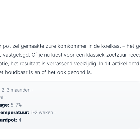
een pot zelfgemaakte zure komkommer in de koelkast – het g
 vastgelegd. Of je nu kiest voor een klassiek zoetzuur rece
tie, het resultaat is verrassend veelzijdig. In dit artikel o
et houdbaar is en of het ook gezond is.
:
2-3 maanden ·
l ·
age:
5-7% ·
rtemperatuur:
1-2 weken ·
aardpot:
4