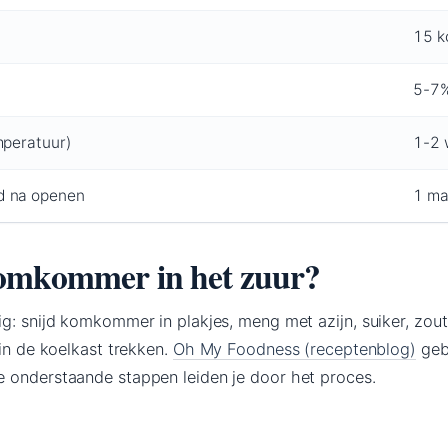
15 k
5-7
mperatuur)
1-2 
d na openen
1 m
omkommer in het zuur?
g: snijd komkommer in plakjes, meng met azijn, suiker, zout
 in de koelkast trekken.
Oh My Foodness (receptenblog)
geb
 onderstaande stappen leiden je door het proces.