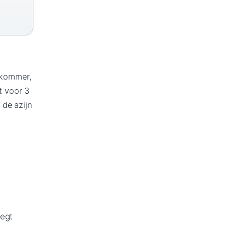
omkommer,
t voor 3
 de azijn
egt