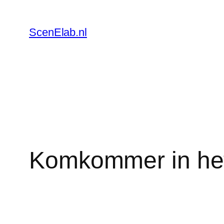
Skip
to
ScenElab.nl
content
Komkommer in het