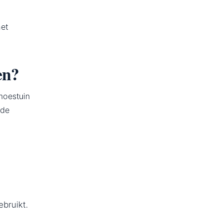
het
en?
moestuin
 de
ebruikt.