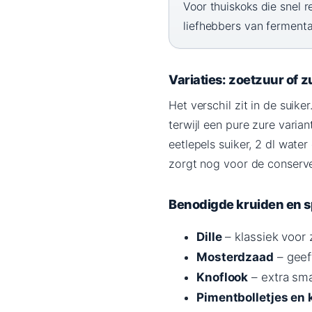
Voor thuiskoks die snel r
liefhebbers van fermentat
Variaties: zoetzuur of z
Het verschil zit in de suik
terwijl een pure zure varian
eetlepels suiker, 2 dl water 
zorgt nog voor de conserve
Benodigde kruiden en s
Dille
– klassiek voo
Mosterdzaad
– geeft
Knoflook
– extra sm
Pimentbolletjes en 