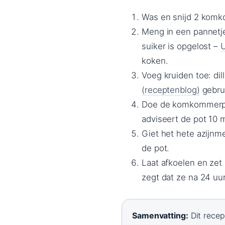
Was en snijd 2 komk
Meng in een pannetje 
suiker is opgelost –
U
koken.
Voeg kruiden toe: dil
(receptenblog)
gebrui
Doe de komkommerpla
adviseert de pot 10 
Giet het hete azijnm
de pot.
Laat afkoelen en zet
zegt dat ze na 24 uur
Samenvatting:
Dit recep