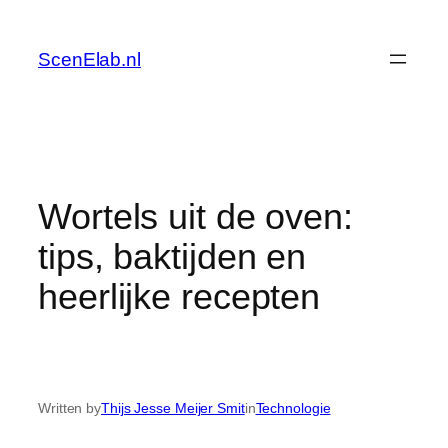
Skip
to
ScenElab.nl
content
Wortels uit de oven:
tips, baktijden en
heerlijke recepten
Written by
Thijs Jesse Meijer Smit
in
Technologie