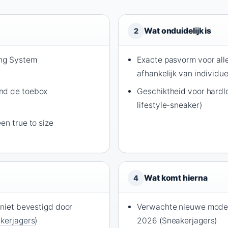
Wat onduidelijk is
2
ing System
Exacte pasvorm voor all
afhankelijk van individu
nd de toebox
Geschiktheid voor hardlo
lifestyle-sneaker)
en true to size
Wat komt hierna
4
(niet bevestigd door
Verwachte nieuwe model
kerjagers
)
2026 (Sneakerjagers)