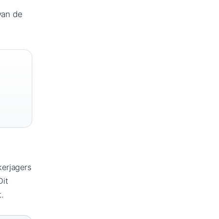
van de
kerjagers
Dit
.