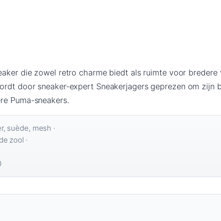
aker die zowel retro charme biedt als ruimte voor bredere v
wordt door sneaker-expert Sneakerjagers geprezen om zijn 
ere Puma-sneakers.
r, suède, mesh ·
e zool ·
0