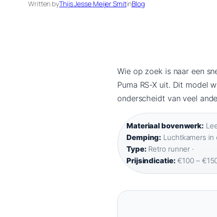
Written by
Thijs Jesse Meijer Smit
in
Blog
Wie op zoek is naar een sne
Puma RS-X uit. Dit model 
onderscheidt van veel and
Materiaal bovenwerk:
Lee
Demping:
Luchtkamers in d
Type:
Retro runner ·
Prijsindicatie:
€100 – €15