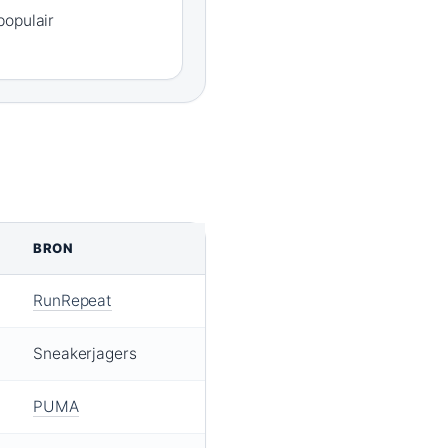
populair
BRON
RunRepeat
Sneakerjagers
PUMA