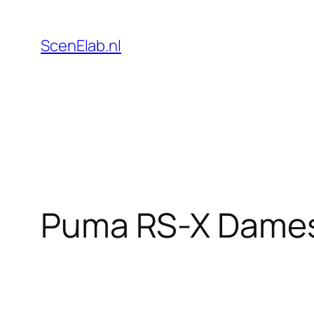
Skip
to
ScenElab.nl
content
Puma RS-X Dames: