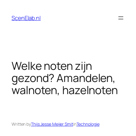
Skip
to
ScenElab.nl
content
Welke noten zijn
gezond? Amandelen,
walnoten, hazelnoten
Written by
Thijs Jesse Meijer Smit
in
Technologie