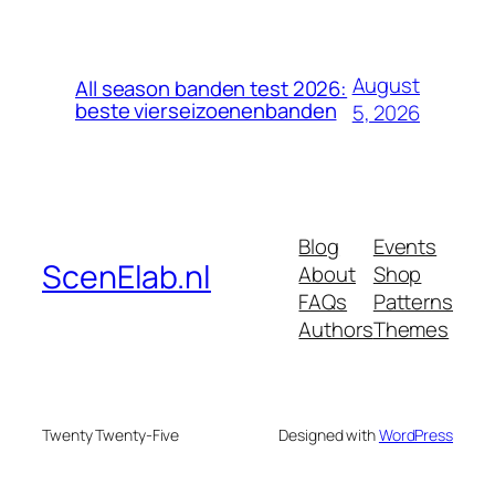
August
All season banden test 2026:
beste vierseizoenenbanden
5, 2026
Blog
Events
ScenElab.nl
About
Shop
FAQs
Patterns
Authors
Themes
Twenty Twenty-Five
Designed with
WordPress