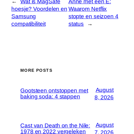
←
Wat is MagSafe
Anne met een E:
hoesje? Voordelen en
Waarom Netflix
Samsung
stopte en seizoen 4
compatibiliteit
status
→
MORE POSTS
August
Gootsteen ontstoppen met
baking soda: 4 stappen
8, 2026
August
Cast van Death on the Nile:
1978 en 2022 vergeleken
7, 2026