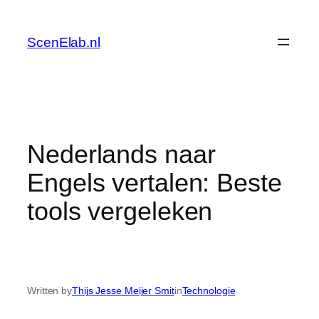
Skip
to
ScenElab.nl
content
Nederlands naar
Engels vertalen: Beste
tools vergeleken
Written by
Thijs Jesse Meijer Smit
in
Technologie