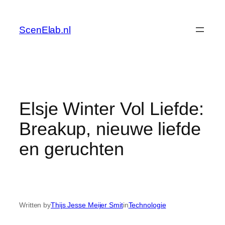
Skip
to
ScenElab.nl
content
Elsje Winter Vol Liefde:
Breakup, nieuwe liefde
en geruchten
Written by
Thijs Jesse Meijer Smit
in
Technologie