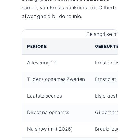
samen, van Ernsts aankomst tot Gilberts
afwezigheid bij de reünie.
Belangrijke momenten 
PERIODE
GEBEURTENIS
Aflevering 21
Ernst arriveert als n
Tijdens opnames Zweden
Ernst ziet na 5 min
Laatste scènes
Elsje kiest Gilbert,
Direct na opnames
Gilbert trekt in bij E
Na show (mrt 2026)
Breuk: leugens en b