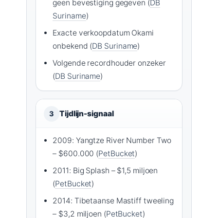
geen bevestiging gegeven (
DB
Suriname
)
Exacte verkoopdatum Okami
onbekend (
DB Suriname
)
Volgende recordhouder onzeker
(
DB Suriname
)
Tijdlijn-signaal
3
2009: Yangtze River Number Two
– $600.000 (
PetBucket
)
2011: Big Splash – $1,5 miljoen
(
PetBucket
)
2014: Tibetaanse Mastiff tweeling
– $3,2 miljoen (
PetBucket
)