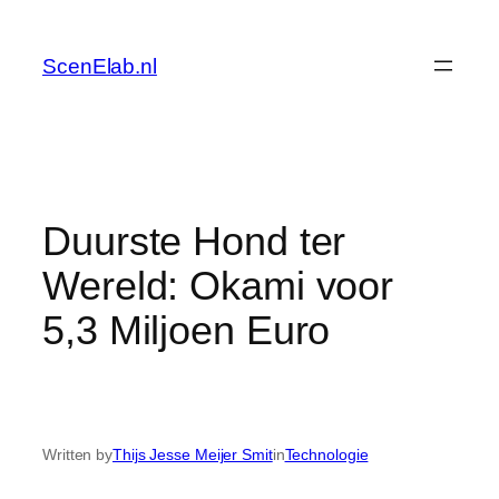
Skip
to
ScenElab.nl
content
Duurste Hond ter
Wereld: Okami voor
5,3 Miljoen Euro
Written by
Thijs Jesse Meijer Smit
in
Technologie