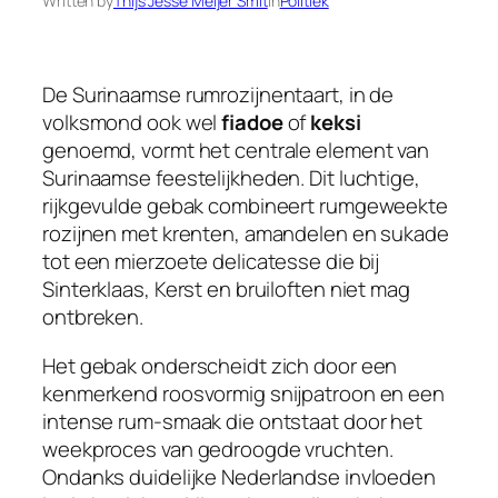
Written by
Thijs Jesse Meijer Smit
in
Politiek
De Surinaamse rumrozijnentaart, in de
volksmond ook wel
fiadoe
of
keksi
genoemd, vormt het centrale element van
Surinaamse feestelijkheden. Dit luchtige,
rijkgevulde gebak combineert rumgeweekte
rozijnen met krenten, amandelen en sukade
tot een mierzoete delicatesse die bij
Sinterklaas, Kerst en bruiloften niet mag
ontbreken.
Het gebak onderscheidt zich door een
kenmerkend roosvormig snijpatroon en een
intense rum-smaak die ontstaat door het
weekproces van gedroogde vruchten.
Ondanks duidelijke Nederlandse invloeden