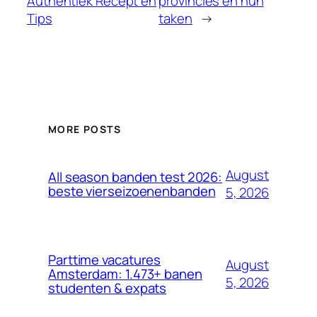
Authentiek Recept en
provincies en hun
Tips
taken
→
MORE POSTS
August
All season banden test 2026:
beste vierseizoenenbanden
5, 2026
Parttime vacatures
August
Amsterdam: 1.473+ banen
5, 2026
studenten & expats