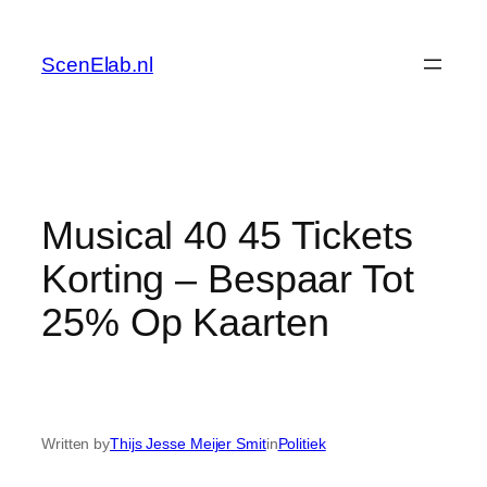
Skip
to
ScenElab.nl
content
Musical 40 45 Tickets
Korting – Bespaar Tot
25% Op Kaarten
Written by
Thijs Jesse Meijer Smit
in
Politiek