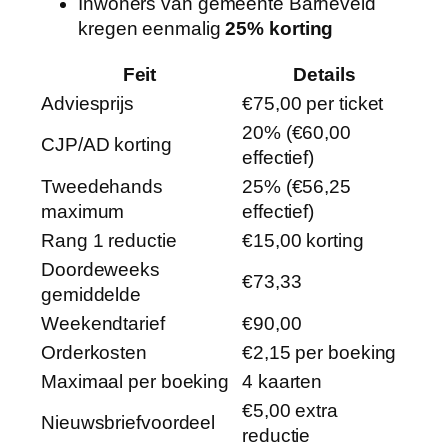
Inwoners van gemeente Barneveld
kregen eenmalig
25% korting
Feit
Details
Adviesprijs
€75,00 per ticket
20% (€60,00
CJP/AD korting
effectief)
Tweedehands
25% (€56,25
maximum
effectief)
Rang 1 reductie
€15,00 korting
Doordeweeks
€73,33
gemiddelde
Weekendtarief
€90,00
Orderkosten
€2,15 per boeking
Maximaal per boeking
4 kaarten
€5,00 extra
Nieuwsbriefvoordeel
reductie