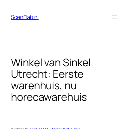
Skip
to
ScenElab.nl
content
Winkel van Sinkel
Utrecht: Eerste
warenhuis, nu
horecawarehuis