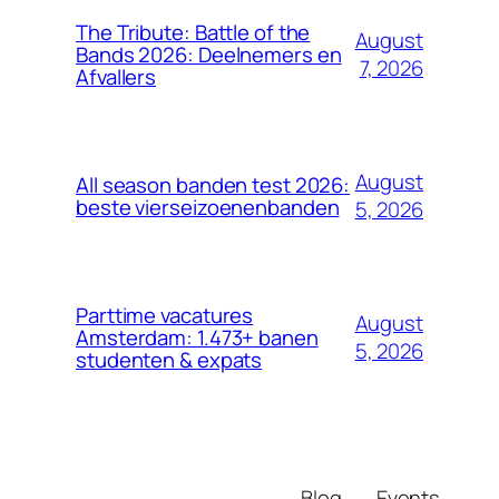
The Tribute: Battle of the
August
Bands 2026: Deelnemers en
7, 2026
Afvallers
August
All season banden test 2026:
beste vierseizoenenbanden
5, 2026
Parttime vacatures
August
Amsterdam: 1.473+ banen
5, 2026
studenten & expats
Blog
Events