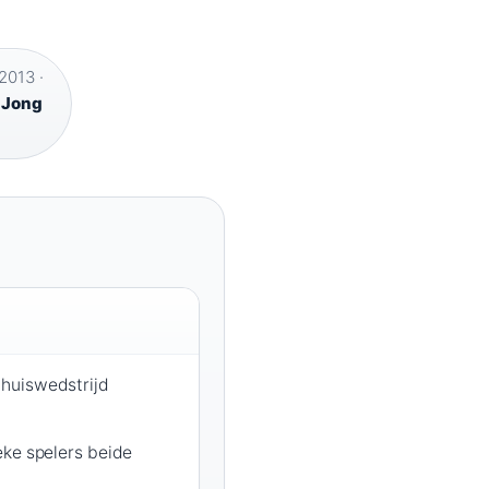
2013 ·
·
Jong
huiswedstrijd
eke spelers beide