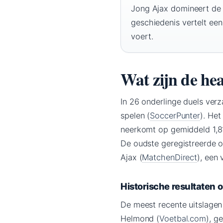
Jong Ajax domineert de
geschiedenis vertelt ee
voert.
Wat zijn de hea
In 26 onderlinge duels ver
spelen (
SoccerPunter
). He
neerkomt op gemiddeld 1,81
De oudste geregistreerde 
Ajax (
MatchenDirect
), een
Historische resultaten o
De meest recente uitslagen
Helmond (
Voetbal.com
), g