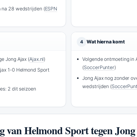
 na 28 wedstrijden (
ESPN
Wat hierna komt
4
ge Jong Ajax (
Ajax.nl
)
Volgende ontmoeting in
(
SoccerPunter
)
Ajax 1-0 Helmond Sport
Jong Ajax nog zonder ove
wedstrijden (
SoccerPun
es: 2 dit seizoen
lag van Helmond Sport tegen Jong