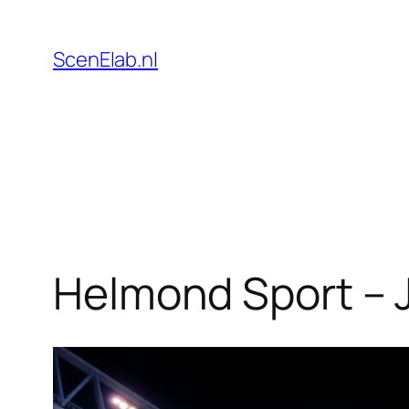
Skip
to
ScenElab.nl
content
Helmond Sport – J