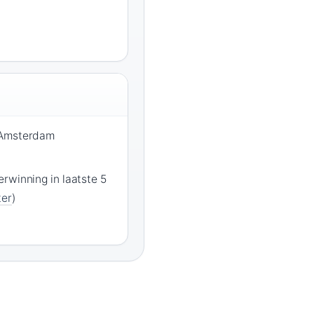
 Amsterdam
rwinning in laatste 5
ter
)