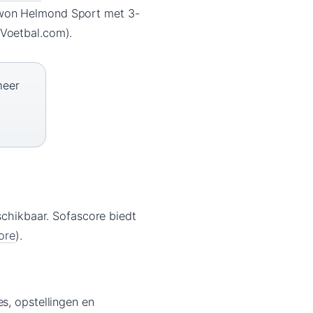
 won Helmond Sport met 3-
(Voetbal.com).
meer
schikbaar. Sofascore biedt
ore
).
s, opstellingen en