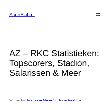
Skip
to
ScenElab.nl
content
AZ – RKC Statistieken:
Topscorers, Stadion,
Salarissen & Meer
Written by
Thijs Jesse Meijer Smit
in
Technologie