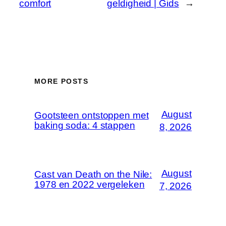
comfort
geldigheid | Gids
→
MORE POSTS
August
Gootsteen ontstoppen met
baking soda: 4 stappen
8, 2026
August
Cast van Death on the Nile:
1978 en 2022 vergeleken
7, 2026