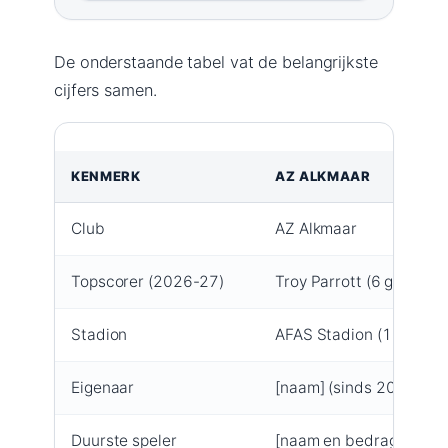
De onderstaande tabel vat de belangrijkste
cijfers samen.
KENMERK
AZ ALKMAAR
Club
AZ Alkmaar
Topscorer (2026-27)
Troy Parrott (6 goals) 
Stadion
AFAS Stadion (19.300 zi
Eigenaar
[naam] (sinds 2025) – N
Duurste speler
[naam en bedrag]