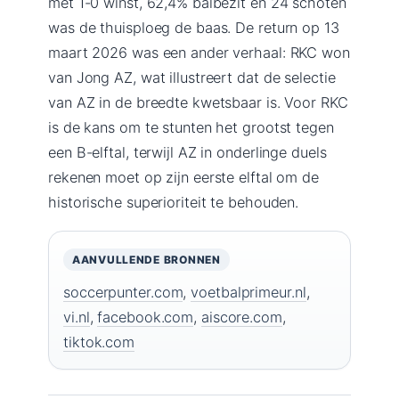
met 1-0 winst, 62,4% balbezit en 24 schoten
was de thuisploeg de baas. De return op 13
maart 2026 was een ander verhaal: RKC won
van Jong AZ, wat illustreert dat de selectie
van AZ in de breedte kwetsbaar is. Voor RKC
is de kans om te stunten het grootst tegen
een B-elftal, terwijl AZ in onderlinge duels
rekenen moet op zijn eerste elftal om de
historische superioriteit te behouden.
AANVULLENDE BRONNEN
soccerpunter.com
,
voetbalprimeur.nl
,
vi.nl
,
facebook.com
,
aiscore.com
,
tiktok.com