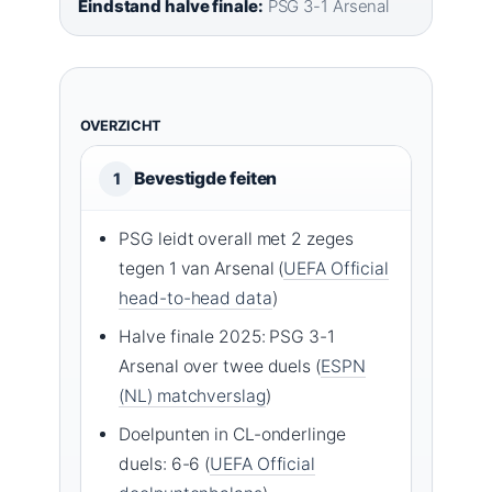
Eindstand halve finale:
PSG 3-1 Arsenal
OVERZICHT
Bevestigde feiten
1
PSG leidt overall met 2 zeges
tegen 1 van Arsenal (
UEFA Official
head-to-head data
)
Halve finale 2025: PSG 3-1
Arsenal over twee duels (
ESPN
(NL) matchverslag
)
Doelpunten in CL-onderlinge
duels: 6-6 (
UEFA Official