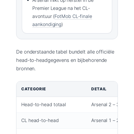
Arsenal mikt op herstel in de
Premier League na het CL-
avontuur (
FotMob CL-finale
aankondiging
)
De onderstaande tabel bundelt alle officiële
head-to-headgegevens en bijbehorende
bronnen.
CATEGORIE
DETAIL
Head-to-head totaal
Arsenal 2 – 3 remis
CL head-to-head
Arsenal 1 – 2 remis