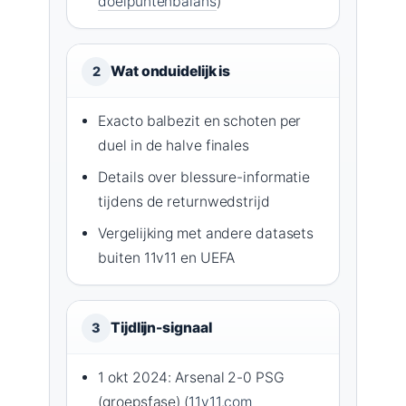
doelpuntenbalans
)
Wat onduidelijk is
2
Exacto balbezit en schoten per
duel in de halve finales
Details over blessure-informatie
tijdens de returnwedstrijd
Vergelijking met andere datasets
buiten 11v11 en UEFA
Tijdlijn-signaal
3
1 okt 2024: Arsenal 2-0 PSG
(groepsfase) (
11v11.com