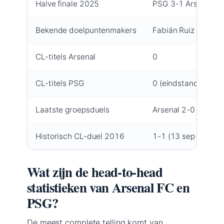
Halve finale 2025
PSG 3-1 Arsenal (to
Bekende doelpuntenmakers
Fabián Ruiz (27′), A
CL-titels Arsenal
0
CL-titels PSG
0 (eindstand 2020)
Laatste groepsduels
Arsenal 2-0 PSG (1
Historisch CL-duel 2016
1-1 (13 sep 2016),
Wat zijn de head-to-head
statistieken van Arsenal FC en
PSG?
De meest complete telling komt van