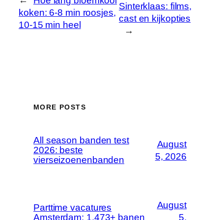
←
Hoe lang bloemkool
Sinterklaas: films,
koken: 6-8 min roosjes,
cast en kijkopties
10-15 min heel
→
MORE POSTS
All season banden test
August
2026: beste
5, 2026
vierseizoenenbanden
August
Parttime vacatures
Amsterdam: 1.473+ banen
5,