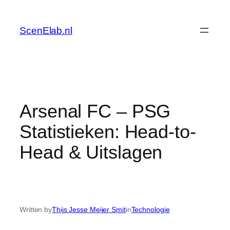
Skip
to
ScenElab.nl
content
Arsenal FC – PSG
Statistieken: Head-to-
Head & Uitslagen
Written by
Thijs Jesse Meijer Smit
in
Technologie