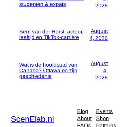
studenten & expats
2026
August
Sem van der Horst: acteur,
leeftijd en TikTok-carrière
4, 2026
August
Wat is de hoofdstad van
Canada? Ottawa en zijn
4,
geschiedenis
2026
Blog
Events
ScenElab.nl
About
Shop
FAQs
Patterns