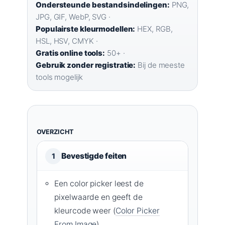
Ondersteunde bestandsindelingen:
PNG,
JPG, GIF, WebP, SVG ·
Populairste kleurmodellen:
HEX, RGB,
HSL, HSV, CMYK ·
Gratis online tools:
50+ ·
Gebruik zonder registratie:
Bij de meeste
tools mogelijk
OVERZICHT
Bevestigde feiten
1
Een color picker leest de
pixelwaarde en geeft de
kleurcode weer (
Color Picker
From Image
)