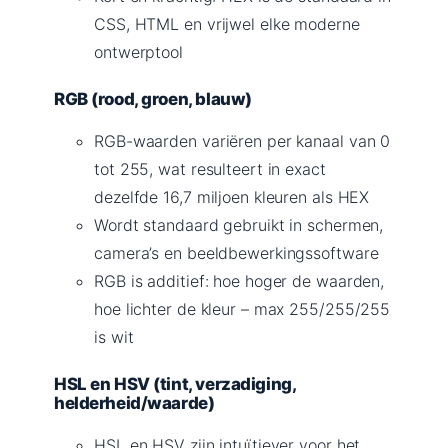
CSS, HTML en vrijwel elke moderne
ontwerptool
RGB (rood, groen, blauw)
RGB-waarden variëren per kanaal van 0
tot 255, wat resulteert in exact
dezelfde 16,7 miljoen kleuren als HEX
Wordt standaard gebruikt in schermen,
camera’s en beeldbewerkingssoftware
RGB is additief: hoe hoger de waarden,
hoe lichter de kleur – max 255/255/255
is wit
HSL en HSV (tint, verzadiging,
helderheid/waarde)
HSL en HSV zijn intuïtiever voor het