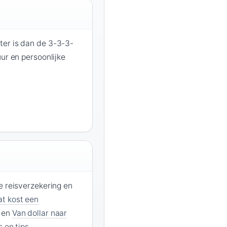
er is dan de 3-3-3-
uur en persoonlijke
e reisverzekering en
t kost een
en
Van dollar naar
 en tips
.