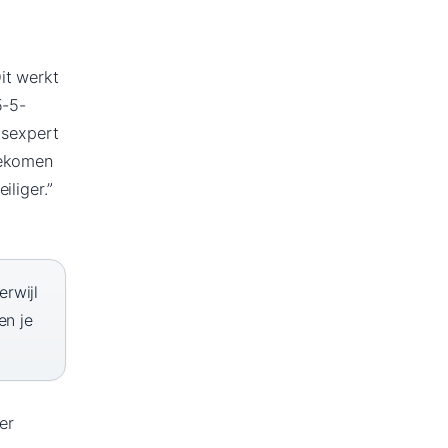
it werkt
5-5-
isexpert
oekomen
liger.”
erwijl
en je
er