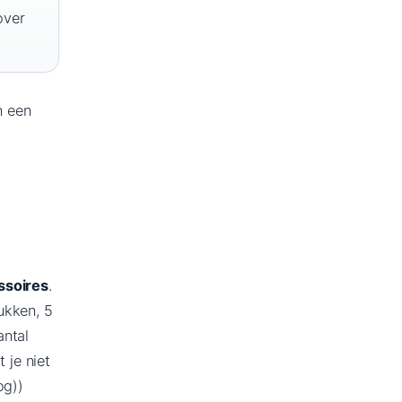
over
n een
ssoires
.
ukken, 5
antal
 je niet
og))