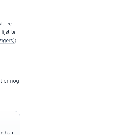
t. De
lijst te
zigers)
)
t er nog
in hun