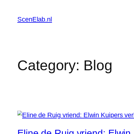
Skip
to
ScenElab.nl
content
Category:
Blog
Eline de Ruig vriend: Elwin