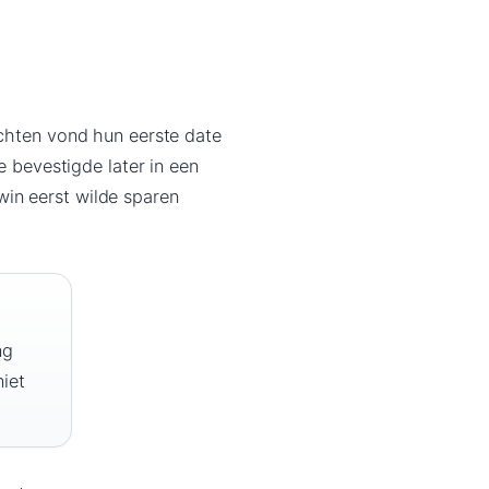
ichten vond hun eerste date
e bevestigde later in een
in eerst wilde sparen
ng
iet