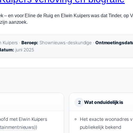
– en voor Eline de Ruig en Elwin Kuipers was dat Tinder, op Valen
 zijn aanzoek.
n Kuipers ·
Beroep:
Shownieuws-deskundige ·
Ontmoetingsdat
datum:
juni 2025
Wat onduidelijk is
2
loofd met Elwin Kuipers
Het exacte woonadres van
tainmentnieuws)
)
publiekelijk bekend