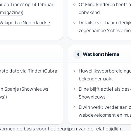
r op Tinder op 14 februari
Of Eline kinderen heeft 
 magazine)
)
onbekend
Wikipedia (Nederlandse
Details over haar uiterli
zogenaamde ‘scheve mond
Wat komt hierna
4
rste date via Tinder (Cubra
Huwelijksvoorbereidinge
bekendgemaakt
 in Spanje (Shownieuws
Eline blijft actief als de
ws))
Shownieuws
Elwin werkt verder aan zi
webdevelopment en muz
ormen de basis voor het begrijpen van de relatietijdlijn.