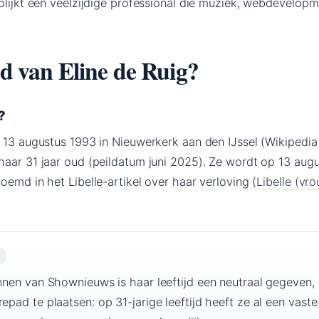
blijkt een veelzijdige professional die muziek, webdevelop
ijd van Eline de Ruig?
?
p 13 augustus 1993 in Nieuwerkerk aan den IJssel (Wikipedi
haar 31 jaar oud (peildatum juni 2025). Ze wordt op 13 augu
oemd in het Libelle-artikel over haar verloving (
Libelle (v
ennen van Shownieuws is haar leeftijd een neutraal gegeven,
epad te plaatsen: op 31-jarige leeftijd heeft ze al een vaste