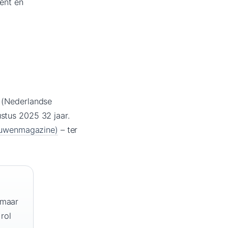
ment en
a (Nederlandse
stus 2025 32 jaar.
rouwenmagazine)
– ter
 maar
 rol