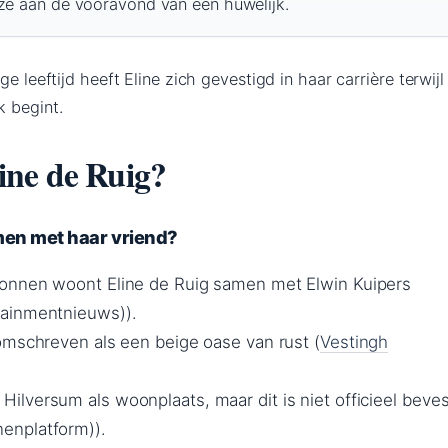
 ze aan de vooravond van een huwelijk.
ge leeftijd heeft Eline zich gevestigd in haar carrière terwijl
k begint.
ine de Ruig?
men met haar vriend?
onnen woont Eline de Ruig samen met Elwin Kuipers
ainmentnieuws)).
omschreven als een beige oase van rust (
Vestingh
lversum als woonplaats, maar dit is niet officieel beves
enplatform)).