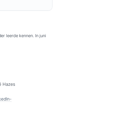
er leerde kennen. In juni
ré Hazes
kedIn-