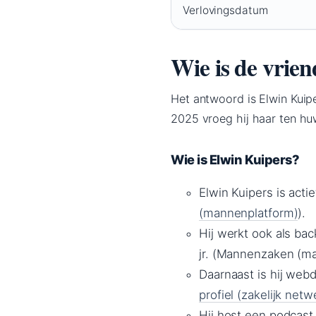
Verlovingsdatum
Wie is de vrien
Het antwoord is Elwin Kuipe
2025 vroeg hij haar ten huw
Wie is Elwin Kuipers?
Elwin Kuipers is act
(mannenplatform)
).
Hij werkt ook als ba
jr. (Mannenzaken (ma
Daarnaast is hij web
profiel (zakelijk netw
Hij host een podcast