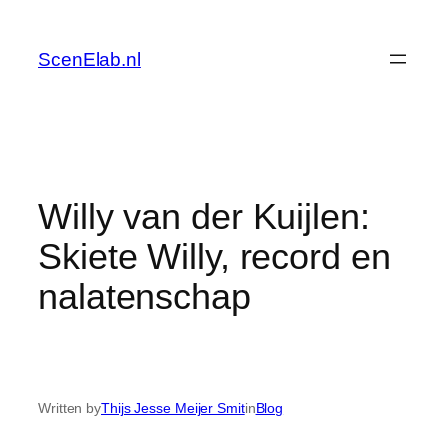
Skip
to
ScenElab.nl
content
Willy van der Kuijlen:
Skiete Willy, record en
nalatenschap
Written by
Thijs Jesse Meijer Smit
in
Blog