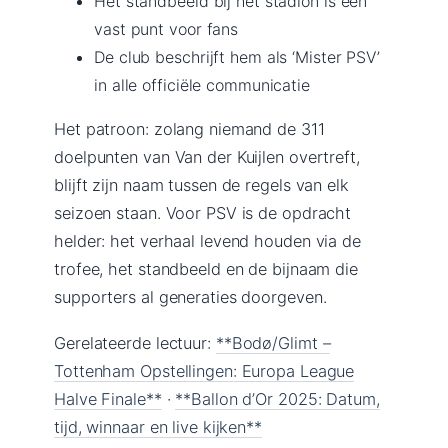
Het standbeeld bij het stadion is een
vast punt voor fans
De club beschrijft hem als ‘Mister PSV’
in alle officiële communicatie
Het patroon: zolang niemand de 311
doelpunten van Van der Kuijlen overtreft,
blijft zijn naam tussen de regels van elk
seizoen staan. Voor PSV is de opdracht
helder: het verhaal levend houden via de
trofee, het standbeeld en de bijnaam die
supporters al generaties doorgeven.
Gerelateerde lectuur:
**Bodø/Glimt –
Tottenham Opstellingen: Europa League
Halve Finale**
·
**Ballon d’Or 2025: Datum,
tijd, winnaar en live kijken**