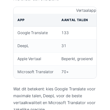
Vertaalapps verge
APP
AANTAL TALEN
SPEC
Google Translate
133
Camer
DeepL
31
AI-ve
Apple Vertaal
Beperkt, groeiend
Stan
Microsoft Translator
70+
Zakel
Wat dit betekent: kies Google Translate voor
maximale talen, DeepL voor de beste
vertaalkwaliteit en Microsoft Translator voor
zakelijke precisie.