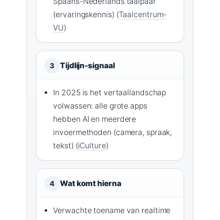
Spaans-Nederlands taalpaar
(ervaringskennis) (
Taalcentrum-
VU
)
Tijdlijn-signaal
3
In 2025 is het vertaallandschap
volwassen: alle grote apps
hebben AI en meerdere
invoermethoden (camera, spraak,
tekst) (
iCulture
)
Wat komt hierna
4
Verwachte toename van realtime