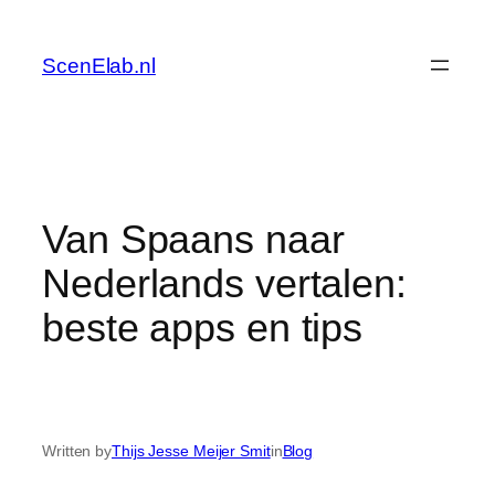
Skip
to
ScenElab.nl
content
Van Spaans naar
Nederlands vertalen:
beste apps en tips
Written by
Thijs Jesse Meijer Smit
in
Blog