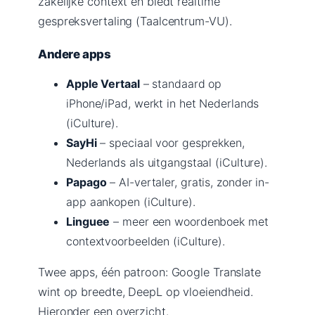
zakelijke context en biedt realtime
gespreksvertaling (Taalcentrum-VU).
Andere apps
Apple Vertaal
– standaard op
iPhone/iPad, werkt in het Nederlands
(iCulture).
SayHi
– speciaal voor gesprekken,
Nederlands als uitgangstaal (iCulture).
Papago
– AI-vertaler, gratis, zonder in-
app aankopen (iCulture).
Linguee
– meer een woordenboek met
contextvoorbeelden (iCulture).
Twee apps, één patroon: Google Translate
wint op breedte, DeepL op vloeiendheid.
Hieronder een overzicht.