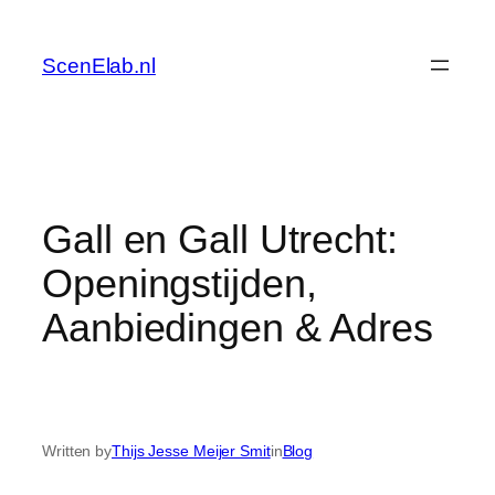
Skip
to
ScenElab.nl
content
Gall en Gall Utrecht:
Openingstijden,
Aanbiedingen & Adres
Written by
Thijs Jesse Meijer Smit
in
Blog