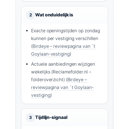
Wat onduidelijk is
2
Exacte openingstijden op zondag
kunnen per vestiging verschillen
(
Birdeye – reviewpagina van ´t
Goylaan-vestiging
)
Actuele aanbiedingen wijzigen
wekelijks (Reclamefolder.nl –
folderoverzicht) (
Birdeye –
reviewpagina van ´t Goylaan-
vestiging
)
Tijdlijn-signaal
3