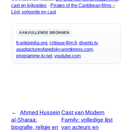
cast en kijkopties
·
Pirates of the Caribbean-films –
Lijst, volgorde en cast
AANVULLENDE BRONNEN
fr.wikipedia.org
,
critique-film.fr
,
diverto.tv
,
asadpictureofaredsky.wordpress.com
,
programme-tv.net
,
youtube.com
←
Ahmed Hussein
Cast van Modern
al-Sharaa:
Family: volledige lijst
biografie, religie en
van acteurs en