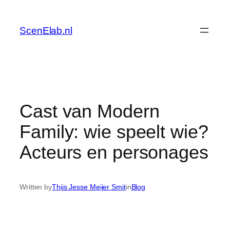
Skip
to
ScenElab.nl
content
Cast van Modern
Family: wie speelt wie?
Acteurs en personages
Written by
Thijs Jesse Meijer Smit
in
Blog