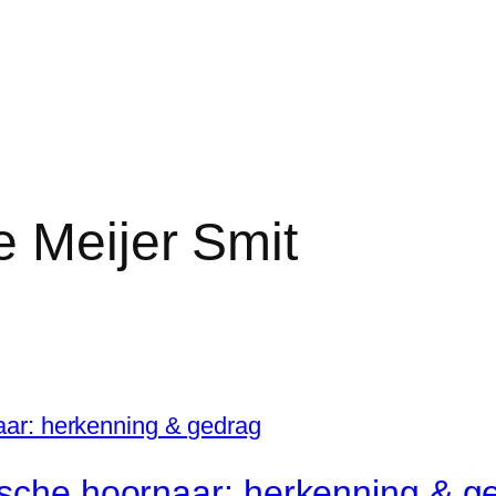
e Meijer Smit
ische hoornaar: herkenning & g