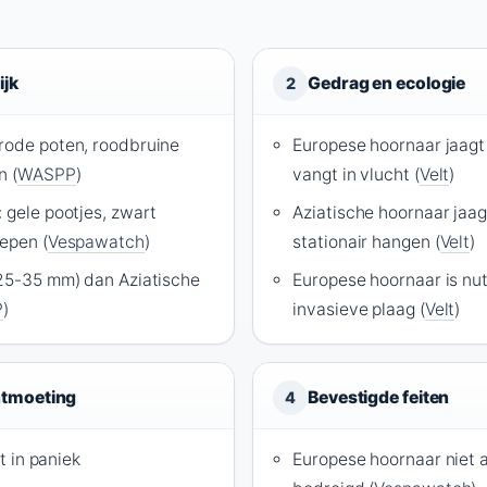
ijk
Gedrag en ecologie
2
rode poten, roodbruine
Europese hoornaar jaagt
n (
WASPP
)
vangt in vlucht (
Velt
)
 gele pootjes, zwart
Aziatische hoornaar jaag
repen (
Vespawatch
)
stationair hangen (
Velt
)
(25-35 mm) dan Aziatische
Europese hoornaar is nutt
P
)
invasieve plaag (
Velt
)
ontmoeting
Bevestigde feiten
4
et in paniek
Europese hoornaar niet a