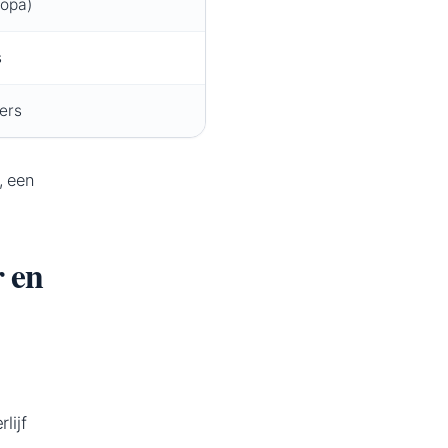
ropa)
s
ers
, een
r en
lijf