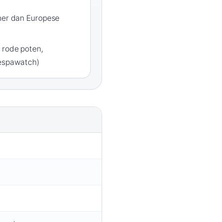
iner dan Europese
 rode poten,
Vespawatch)