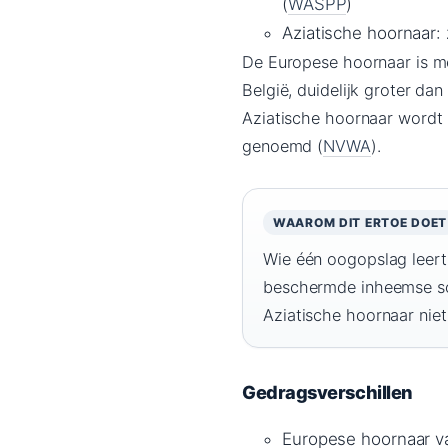
(
WASPP
)
Aziatische hoornaar:
De Europese hoornaar is me
België, duidelijk groter da
Aziatische hoornaar wordt 
genoemd (
NVWA
).
WAAROM DIT ERTOE DOET
Wie één oogopslag leert
beschermde inheemse soor
Aziatische hoornaar niet
Gedragsverschillen
Europese hoornaar va