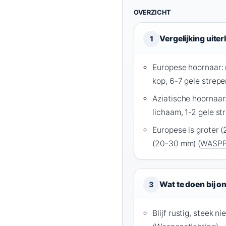
OVERZICHT
Vergelijking uiterl
1
Europese hoornaar: 
kop, 6-7 gele strepe
Aziatische hoornaar:
lichaam, 1-2 gele st
Europese is groter 
(20-30 mm) (
WASP
Wat te doen bij 
3
Blijf rustig, steek ni