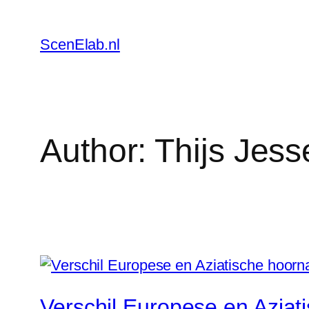
Skip
to
ScenElab.nl
content
Author:
Thijs Jess
Verschil Europese en Aziat