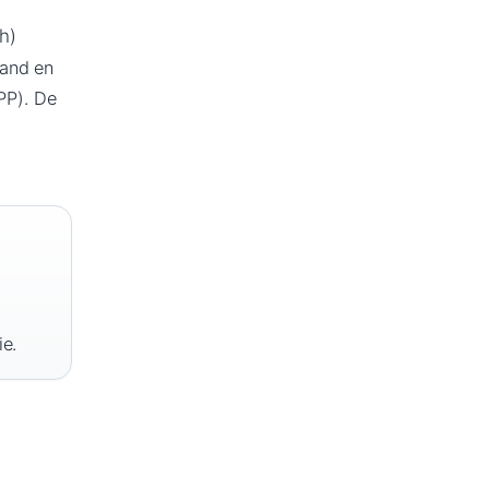
h)
land en
PP). De
ie.