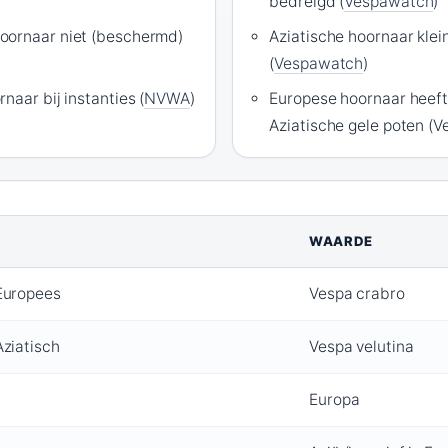
bedreigd (
Vespawatch
)
oornaar niet (beschermd)
Aziatische hoornaar kle
(
Vespawatch
)
naar bij instanties (
NVWA
)
Europese hoornaar heeft
Aziatische gele poten (
WAARDE
Europees
Vespa crabro
ziatisch
Vespa velutina
Europa