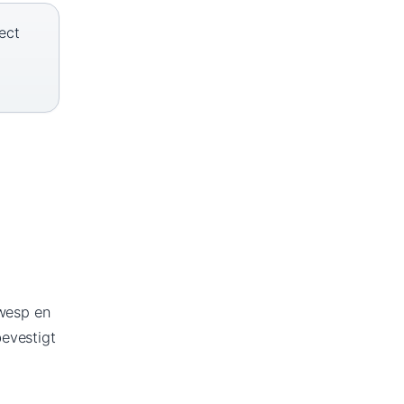
ect
 wesp en
evestigt