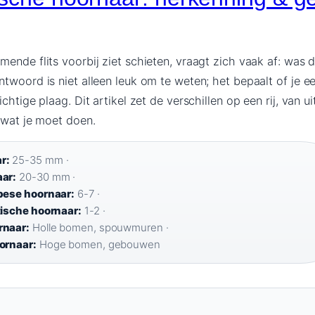
ende flits voorbij ziet schieten, vraagt zich vaak af: was 
twoord is niet alleen leuk om te weten; het bepaalt of je 
chtige plaag. Dit artikel zet de verschillen op een rij, van ui
 wat je moet doen.
r:
25-35 mm ·
ar:
20-30 mm ·
pese hoornaar:
6-7 ·
tische hoornaar:
1-2 ·
rnaar:
Holle bomen, spouwmuren ·
ornaar:
Hoge bomen, gebouwen