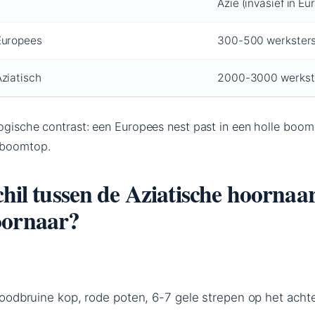
Azië (invasief in Eu
Europees
300-500 werkster
ziatisch
2000-3000 werkst
logische contrast: een Europees nest past in een holle boom
g boomtop.
chil tussen de Aziatische hoornaa
oornaar?
oodbruine kop, rode poten, 6-7 gele strepen op het achter