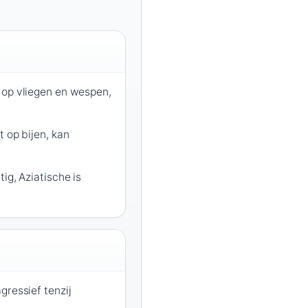
 op vliegen en wespen,
t op bijen, kan
ig, Aziatische is
gressief tenzij