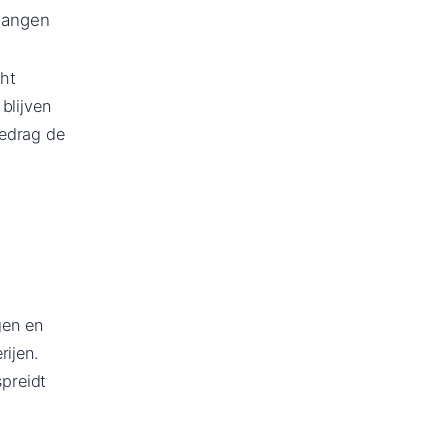
 hangen
ht
blijven
gedrag de
gen en
ijen.
preidt