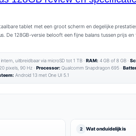
aalbare tablet met een groot scherm en degelijke prestaties,
 De 128GB-versie belooft een fijne balans tussen prijs en fu
ntern, uitbreidbaar via microSD tot 1 TB ·
RAM:
4 GB of 8 GB ·
Sc
20 pixels, 90 Hz ·
Processor:
Qualcomm Snapdragon 695 ·
Batter
steem:
Android 13 met One UI 5.1
Wat onduidelijk is
2