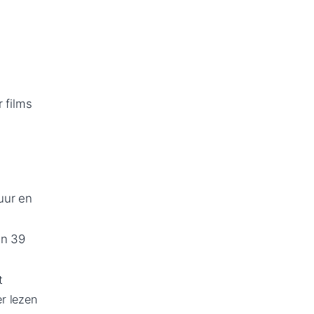
 films
uur en
en 39
t
r lezen