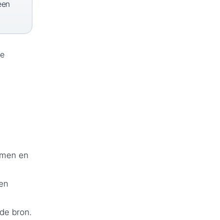
een
te
eamen en
een
de bron.