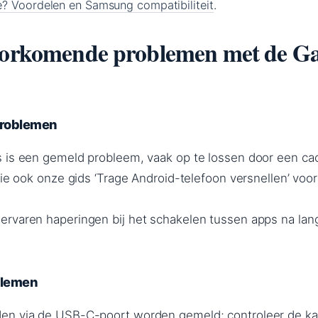
? Voordelen en Samsung compatibiliteit
.
voorkomende problemen met de G
problemen
 is een gemeld probleem, vaak op te lossen door een ca
Zie ook onze gids ‘Trage Android-telefoon versnellen’ voo
rvaren haperingen bij het schakelen tussen apps na lan
blemen
en via de USB-C-poort worden gemeld; controleer de ka