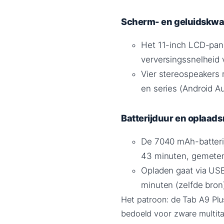
Scherm- en geluidskwal
Het 11-inch LCD-pane
verversingssnelheid 
Vier stereospeakers 
en series (Android Au
Batterijduur en oplaads
De 7040 mAh-batteri
43 minuten, gemete
Opladen gaat via USB
minuten (zelfde bron
Het patroon: de Tab A9 Plu
bedoeld voor zware multita