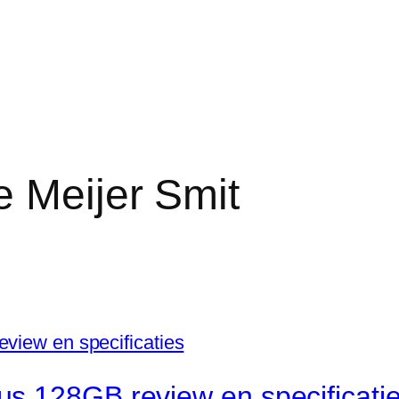
e Meijer Smit
s 128GB review en specificati