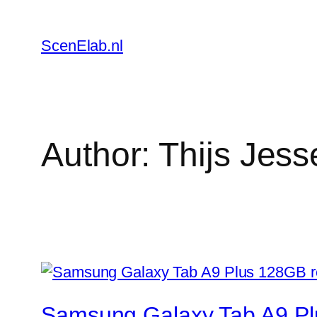
Skip
to
ScenElab.nl
content
Author:
Thijs Jess
Samsung Galaxy Tab A9 Plu