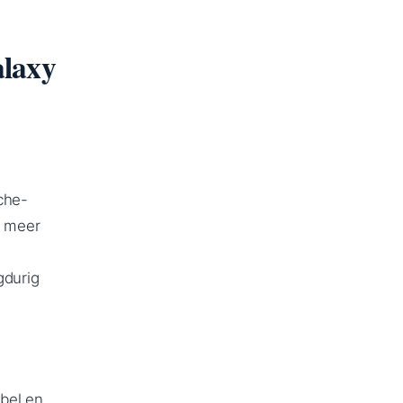
alaxy
che-
r meer
gdurig
bel en