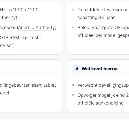
 Hz en 1920 x 1200
Gemiddelde levensduur h
uthority
)
schatting 3-5 jaar
cessor (
Android Authority
)
Beleid voor grote OS-upd
officieel per model gesp
8 GB RAM in geteste
dvisor
)
Wat komt hierna
4
jdlijngebeurtenissen; tablet
Verwacht beveiligingsu
model
Opvolger mogelijk eind 
officiële aankondiging