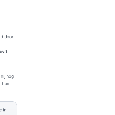
gd door
uwd.
hij nog
at hem
e in