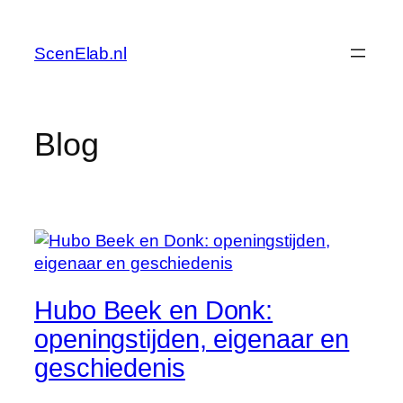
Skip
to
ScenElab.nl
content
Blog
Hubo Beek en Donk:
openingstijden, eigenaar en
geschiedenis